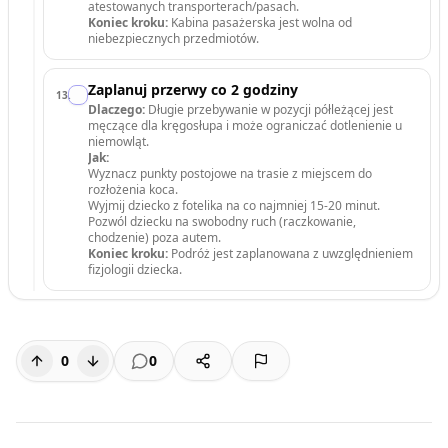
atestowanych transporterach/pasach.
Koniec kroku:
Kabina pasażerska jest wolna od
niebezpiecznych przedmiotów.
Zaplanuj przerwy co 2 godziny
13
.
Dlaczego:
Długie przebywanie w pozycji półleżącej jest
męczące dla kręgosłupa i może ograniczać dotlenienie u
niemowląt.
Jak:
Wyznacz punkty postojowe na trasie z miejscem do
rozłożenia koca.
Wyjmij dziecko z fotelika na co najmniej 15-20 minut.
Pozwól dziecku na swobodny ruch (raczkowanie,
chodzenie) poza autem.
Koniec kroku:
Podróż jest zaplanowana z uwzględnieniem
fizjologii dziecka.
0
0