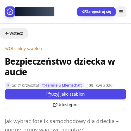
AllesGelingt!
Zarejestruj się
Wstecz
Oficjalny szablon
Bezpieczeństwo dziecka w
aucie
od
@
Krzysztof
09. kwi 2026
Familie & Elternschaft
K
Użyj jako szablon
Udostępnij
Jak wybrać fotelik samochodowy dla dziecka –
normy, grupy wagowe, montaż?