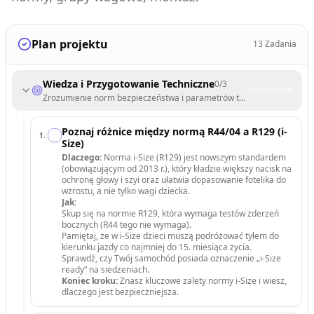
Plan projektu
13
Zadania
Wiedza i Przygotowanie Techniczne
0
/
3
Zrozumienie norm bezpieczeństwa i parametrów technicznych samo
Poznaj różnice między normą R44/04 a R129 (i-
1
.
Size)
Dlaczego:
Norma i-Size (R129) jest nowszym standardem
(obowiązującym od 2013 r.), który kładzie większy nacisk na
ochronę głowy i szyi oraz ułatwia dopasowanie fotelika do
wzrostu, a nie tylko wagi dziecka.
Jak:
Skup się na normie R129, która wymaga testów zderzeń
bocznych (R44 tego nie wymaga).
Pamiętaj, że w i-Size dzieci muszą podróżować tyłem do
kierunku jazdy co najmniej do 15. miesiąca życia.
Sprawdź, czy Twój samochód posiada oznaczenie „i-Size
ready” na siedzeniach.
Koniec kroku:
Znasz kluczowe zalety normy i-Size i wiesz,
dlaczego jest bezpieczniejsza.