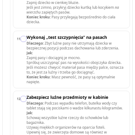
Zapnij dziecko w cienkiej bluzie.
Jeśli jest zimno, przykryj dziecko kurtką lub kocykiem
na
wierzchu
zapiętych pasów.
Koniec kroku:
Pasy przylegają bezpośrednio do ciała
dziecka.
Wykonaj „test szczypnięcia” na pasach
11
.
Dlaczego:
Zbyt luźne pasy nie utrzymają dziecka w
bezpiecznej pozycji podczas dachowania lub zderzenia.
Jak:
Zapnij pasy i dociągnij je mocno.
Spróbuj uszczypnąć pas na wysokości obojczyka dziecka.
Jeśli możesz chwycić materiał pasa między palce, oznacza
to, że jest za luźny i trzeba go dociągnąć.
Koniec kroku:
Masz pewność, że pasy są optymalnie
napięte.
Zabezpiecz luźne przedmioty w kabinie
12
.
Dlaczego:
Podczas wypadku telefon, butelka wody czy
tablet stają się pociskami o wadze kilkunastu kilogramów.
Jak:
Schowaj wszystkie luźne rzeczy do schowków lub
bagażnika.
Używaj miękkich organizerów na oparcia foteli.
Upewnij się, że zwierzęta domowe są również w