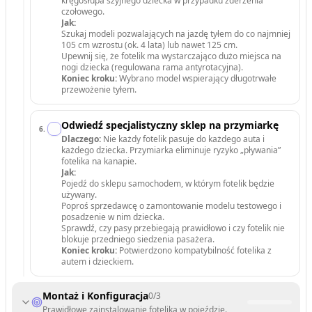
kręgosłupa szyjnego dziecka w przypadku zderzenia
czołowego.
Jak:
Szukaj modeli pozwalających na jazdę tyłem do co najmniej
105 cm wzrostu (ok. 4 lata) lub nawet 125 cm.
Upewnij się, że fotelik ma wystarczająco dużo miejsca na
nogi dziecka (regulowana rama antyrotacyjna).
Koniec kroku:
Wybrano model wspierający długotrwałe
przewożenie tyłem.
Odwiedź specjalistyczny sklep na przymiarkę
6
.
Dlaczego:
Nie każdy fotelik pasuje do każdego auta i
każdego dziecka. Przymiarka eliminuje ryzyko „pływania”
fotelika na kanapie.
Jak:
Pojedź do sklepu samochodem, w którym fotelik będzie
używany.
Poproś sprzedawcę o zamontowanie modelu testowego i
posadzenie w nim dziecka.
Sprawdź, czy pasy przebiegają prawidłowo i czy fotelik nie
blokuje przedniego siedzenia pasażera.
Koniec kroku:
Potwierdzono kompatybilność fotelika z
autem i dzieckiem.
Montaż i Konfiguracja
0
/
3
Prawidłowe zainstalowanie fotelika w pojeździe.