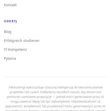
Kontakt
ODKRYJ
Blog
Erfolgreich studieren
IT-Kompetenz
Pytania
AllesGelingt wykorzystuje sztuczną inteligencję do tworzenia planów
projektów i list zadań. Dokładamy wszelkich starań, aby dostarczać
pomocne i sensowne propozycje — jednak treści generowane przez AI
mogą zawierać błędy lub być niekompletne. Odpowiedzialność za
poprawność, kompletność lub przydatność treści generowanych przez AI
jest wykluczona. Prosimy o samodzielne sprawdzenie wszystkich sugestii