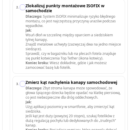
Zlokalizuj punkty montażowe ISOFIX w
2
.
samochodzie
Dlaczego:
System ISOFIX minimalizuje ryzyko błędnego
montażu, co jest najczęstszą przyczyną urazów podczas
wypadków.
Jak:
Wsuń dłoń w szczelinę między oparciem a siedziskiem
tylnej kanapy.
Znajdź metalowe uchwyty (zazwyczaj dwa na jedno miejsce
siedzące).
Sprawdź, czy w bagażniku lub na plecach fotela znajduje
się punkt kotwiczenia Top Tether (ikona kotwicy).
Koniec kroku:
Wiesz dokładnie, gdzie i jak możesz
zamocować bazę lub fotelik.
Zmierz kąt nachylenia kanapy samochodowej
3
.
Dlaczego:
Zbyt stroma kanapa może spowodować, że
głowa śpiącego dziecka będzie opadać na klatkę piersiową,
co jest niebezpieczne dla dróg oddechowych.
Jak:
Użyj aplikacji poziomicy w smartfonie, aby zmierzyć kąt
siedziska.
Jeśli kąt jest duży (powyżej 20 stopni), szukaj fotelików z
dużą regulacją pochyłu lub dedykowanych do „trudnych”
kanap.
Koniec kroku:
Posiadasz wymiary, które pozwolą dobrać