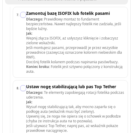
Zamontuj bazę ISOFIX lub fotelik pasami
7
.
Dlaczego:
Prawidłowy montaż to fundament
bezpieczeństwa. Nawet najlepszy fotelik nie zadziała, jeśli
będzie luźny.
Jak:
Wepnij złącza ISOFIX, aż usłyszysz kliknięcie i zobaczysz
zielone wskaźniki.
Jeśli montujesz pasami, przeprowadź je przez wszystkie
prowadnice (zazwyczaj oznaczone kolorem niebieskim dla
RWF).
Dociśnij fotelik kolanem podczas napinania pasów/bazy.
Koniec kroku:
Fotelik jest sztywno połączony z konstrukcją
auta.
Ustaw nogę stabilizującą lub pas Top Tether
8
.
Dlaczego:
Te elementy zapobiegają rotacji fotelika podczas
uderzenia.
Jak:
Wysuń nogę stabilizującą tak, aby mocno zaparła się o
podłogę auta (wskaźnik musi być zielony).
Upewnij się, że noga nie opiera się o schowek w podłodze
(chyba że instrukcja auta na to pozwala).
Jeśli używasz Top Tether, napnij pas, aż wskaźnik pokaże
prawidłowe naciągnięcie.