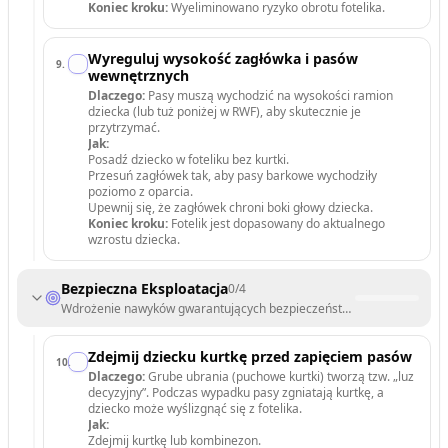
Koniec kroku:
Wyeliminowano ryzyko obrotu fotelika.
Wyreguluj wysokość zagłówka i pasów
9
.
wewnętrznych
Dlaczego:
Pasy muszą wychodzić na wysokości ramion
dziecka (lub tuż poniżej w RWF), aby skutecznie je
przytrzymać.
Jak:
Posadź dziecko w foteliku bez kurtki.
Przesuń zagłówek tak, aby pasy barkowe wychodziły
poziomo z oparcia.
Upewnij się, że zagłówek chroni boki głowy dziecka.
Koniec kroku:
Fotelik jest dopasowany do aktualnego
wzrostu dziecka.
Bezpieczna Eksploatacja
0
/
4
Wdrożenie nawyków gwarantujących bezpieczeństwo podczas każdej 
Zdejmij dziecku kurtkę przed zapięciem pasów
10
.
Dlaczego:
Grube ubrania (puchowe kurtki) tworzą tzw. „luz
decyzyjny”. Podczas wypadku pasy zgniatają kurtkę, a
dziecko może wyślizgnąć się z fotelika.
Jak:
Zdejmij kurtkę lub kombinezon.