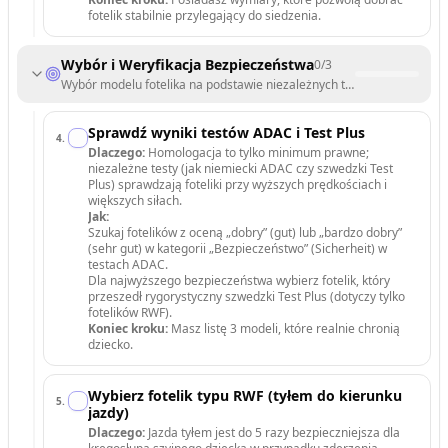
fotelik stabilnie przylegający do siedzenia.
Wybór i Weryfikacja Bezpieczeństwa
0
/
3
Wybór modelu fotelika na podstawie niezależnych testów zderzeniow
Sprawdź wyniki testów ADAC i Test Plus
4
.
Dlaczego:
Homologacja to tylko minimum prawne;
niezależne testy (jak niemiecki ADAC czy szwedzki Test
Plus) sprawdzają foteliki przy wyższych prędkościach i
większych siłach.
Jak:
Szukaj fotelików z oceną „dobry” (gut) lub „bardzo dobry”
(sehr gut) w kategorii „Bezpieczeństwo” (Sicherheit) w
testach ADAC.
Dla najwyższego bezpieczeństwa wybierz fotelik, który
przeszedł rygorystyczny szwedzki Test Plus (dotyczy tylko
fotelików RWF).
Koniec kroku:
Masz listę 3 modeli, które realnie chronią
dziecko.
Wybierz fotelik typu RWF (tyłem do kierunku
5
.
jazdy)
Dlaczego:
Jazda tyłem jest do 5 razy bezpieczniejsza dla