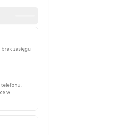
a brak zasięgu
 telefonu.
tce w