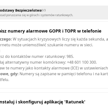
Podstawy Bezpieczeństwa
0
/
3
asad poruszania się w górach i systemów ratunkowych.
pisz numery alarmowe GOPR i TOPR w telefonie
czego:
W sytuacjach kryzysowych liczy się każda sekunda, 
ernetu może uniemożliwić szukanie numeru w sieci.
:
sz do kontaktów numer ratunkowy: 985.
aj alternatywny numer komórkowy: +48 601 100 300.
aw te numery jako kontakty alarmowe (ICE) w ustawieniach
owe, gdy:
Numery są zapisane w pamięci telefonu i na kar
tfelu.
nstaluj i skonfiguruj aplikację 'Ratunek'