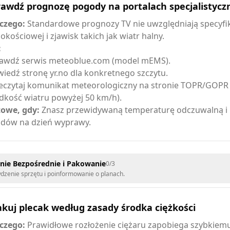
rawdź prognozę pogody na portalach specjalistycz
czego:
Standardowe prognozy TV nie uwzględniają specyfik
okościowej i zjawisk takich jak wiatr halny.
:
awdź serwis meteoblue.com (model mEMS).
iedź stronę yr.no dla konkretnego szczytu.
eczytaj komunikat meteorologiczny na stronie TOPR/GOPR 
dkość wiatru powyżej 50 km/h).
owe, gdy:
Znasz przewidywaną temperaturę odczuwalną i 
dów na dzień wyprawy.
nie Bezpośrednie i Pakowanie
0
/
3
dzenie sprzętu i poinformowanie o planach.
kuj plecak według zasady środka ciężkości
czego:
Prawidłowe rozłożenie ciężaru zapobiega szybkiem