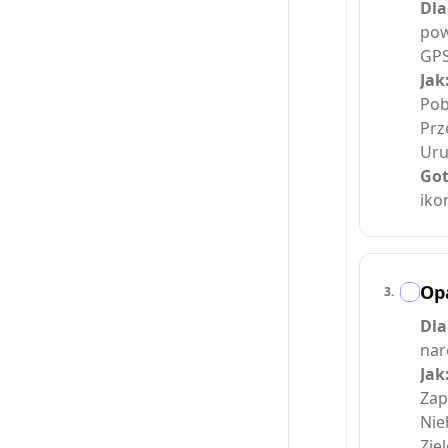
Dla
pow
GPS
Jak
Pob
Prz
Uru
Got
iko
Op
3
.
Dla
nar
Jak
Zap
Nie
Zie