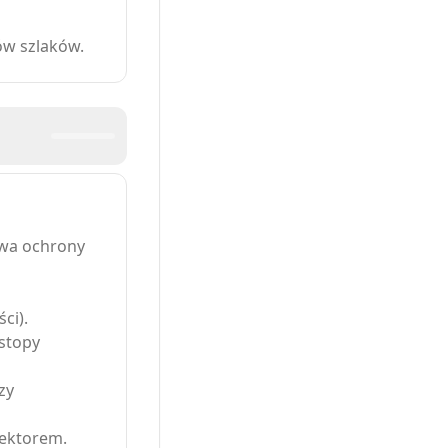
ów szlaków.
awa ochrony
ci).
stopy
zy
ektorem.