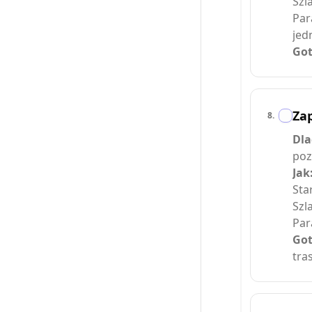
Szl
Par
jed
Got
Zap
8
.
Dla
poz
Jak
Sta
Szl
Par
Got
tras