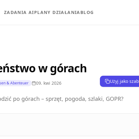
ZADANIA AI
PLANY DZIAŁANIA
BLOG
eństwo w górach
Użyj jako sza
09. kwi 2026
sen & Abenteuer
odzić po górach – sprzęt, pogoda, szlaki, GOPR?