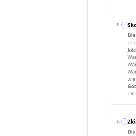
Sko
5
.
Dla
poz
Jak
War
War
War
wia
Got
tec
Złó
6
.
Dla