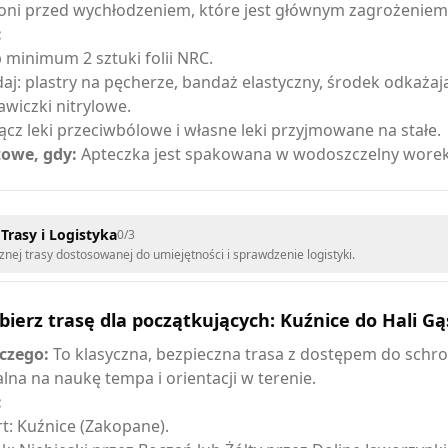
oni przed wychłodzeniem, które jest głównym zagrożeniem
:
 minimum 2 sztuki folii NRC.
aj: plastry na pęcherze, bandaż elastyczny, środek odkażają
awiczki nitrylowe.
ącz leki przeciwbólowe i własne leki przyjmowane na stałe.
owe, gdy:
Apteczka jest spakowana w wodoszczelny worek
Trasy i Logistyka
0
/
3
nej trasy dostosowanej do umiejętności i sprawdzenie logistyki.
ierz trasę dla początkujących: Kuźnice do Hali Gą
czego:
To klasyczna, bezpieczna trasa z dostępem do schro
alna na naukę tempa i orientacji w terenie.
:
rt: Kuźnice (Zakopane).