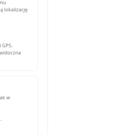
emu
 lokalizację
i GPS.
 (widoczna
jak w
.