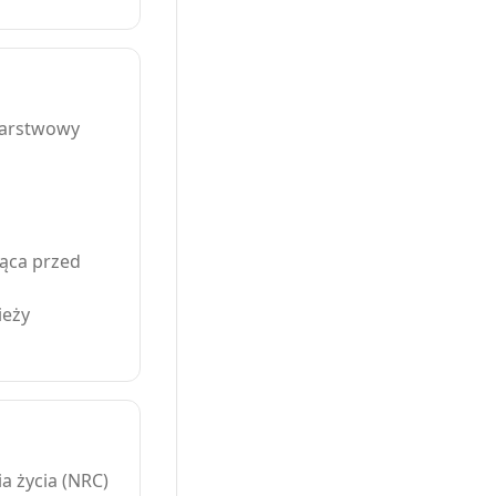
warstwowy
iąca przed
ieży
a życia (NRC)