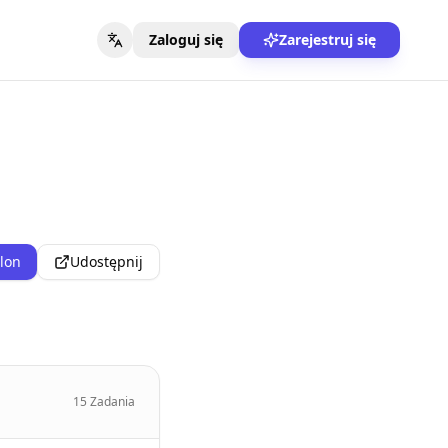
Zaloguj się
Zarejestruj się
blon
Udostępnij
15
Zadania