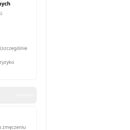
nych
i
(szczególnie
ryzyko
u zmęczeniu