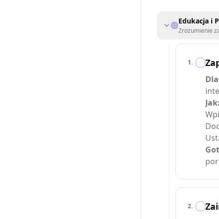
Edukacja i 
Zrozumienie z
Za
1
.
Dla
int
Jak
Wpi
Dod
Ust
Got
por
Zai
2
.