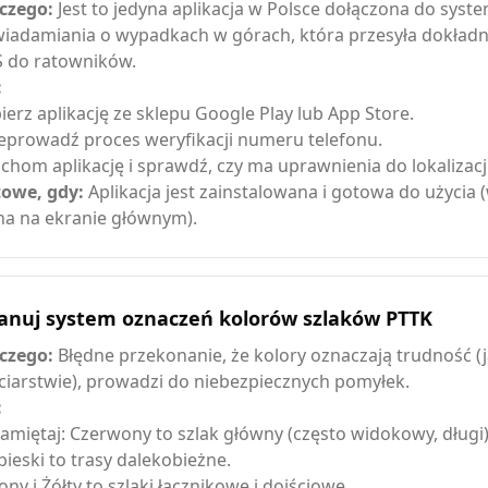
czego:
Jest to jedyna aplikacja w Polsce dołączona do syst
iadamiania o wypadkach w górach, która przesyła dokładną
 do ratowników.
:
ierz aplikację ze sklepu Google Play lub App Store.
eprowadź proces weryfikacji numeru telefonu.
chom aplikację i sprawdź, czy ma uprawnienia do lokalizacj
owe, gdy:
Aplikacja jest zainstalowana i gotowa do użycia
na na ekranie głównym).
anuj system oznaczeń kolorów szlaków PTTK
czego:
Błędne przekonanie, że kolory oznaczają trudność (
ciarstwie), prowadzi do niebezpiecznych pomyłek.
:
amiętaj: Czerwony to szlak główny (często widokowy, długi)
bieski to trasy dalekobieżne.
lony i Żółty to szlaki łącznikowe i dojściowe.