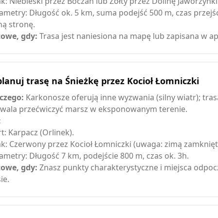
ak: Niebieski przez Boczań lub Żółty przez Dolinę Jaworzynki
ametry: Długość ok. 5 km, suma podejść 500 m, czas przejśc
ną stronę.
owe, gdy:
Trasa jest naniesiona na mapę lub zapisana w apl
lanuj trasę na Śnieżkę przez Kocioł Łomniczki
czego:
Karkonosze oferują inne wyzwania (silny wiatr); tras
wala przećwiczyć marsz w eksponowanym terenie.
:
rt: Karpacz (Orlinek).
ak: Czerwony przez Kocioł Łomniczki (uwaga: zimą zamknięty
ametry: Długość 7 km, podejście 800 m, czas ok. 3h.
owe, gdy:
Znasz punkty charakterystyczne i miejsca odpo
ie.