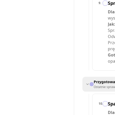
Sp
9
.
Dla
wys
Jak
Spr
Odw
Prz
prę
Got
opa
Przygotowa
Ostatnie spraw
Spa
10
.
Dla