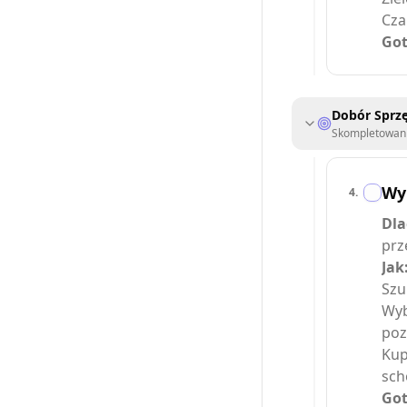
Cza
Got
Dobór Sprzę
Skompletowani
Wy
4
.
Dla
prz
Jak
Szu
Wyb
poz
Kup
sch
Got