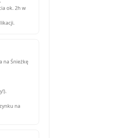
.
ia ok. 2h w
ikacji.
a na Śnieżkę
!).
czynku na