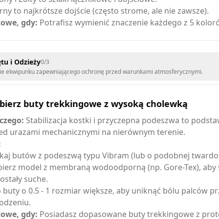
rny to najkrótsze dojście (często strome, ale nie zawsze).
owe, gdy:
Potrafisz wymienić znaczenie każdego z 5 kolor
tu i Odzieży
0
/
3
e ekwipunku zapewniającego ochronę przed warunkami atmosferycznymi.
bierz buty trekkingowe z wysoką cholewką
czego:
Stabilizacja kostki i przyczepna podeszwa to podst
ed urazami mechanicznymi na nierównym terenie.
:
kaj butów z podeszwą typu Vibram (lub o podobnej twardoś
ierz model z membraną wodoodporną (np. Gore-Tex), aby 
ostały suche.
 buty o 0.5 - 1 rozmiar większe, aby uniknąć bólu palców pr
odzeniu.
owe, gdy:
Posiadasz dopasowane buty trekkingowe z prot