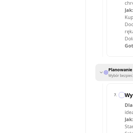
chr
Jak
Kup
Dod
ręk
Doł
Got
Planowanie 
Wybór bezpiecz
Wyb
7
.
Dla
ide
Jak
Sta