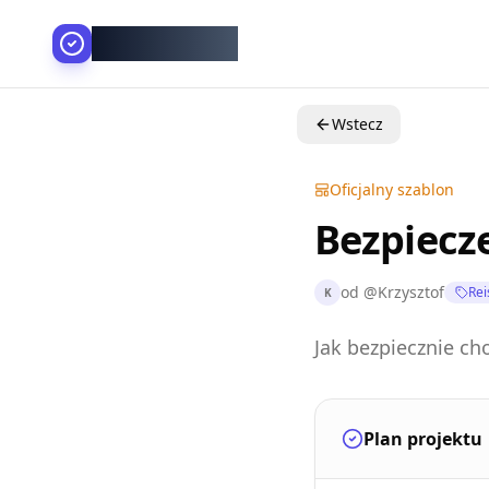
AllesGelingt!
Wstecz
Oficjalny szablon
Bezpiecz
od
@
Krzysztof
Rei
K
Jak bezpiecznie ch
Plan projektu