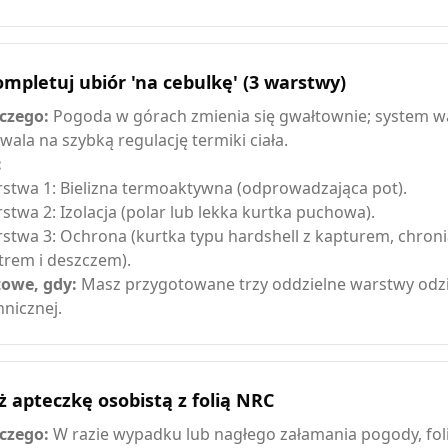
mpletuj ubiór 'na cebulkę' (3 warstwy)
czego:
Pogoda w górach zmienia się gwałtownie; system 
wala na szybką regulację termiki ciała.
:
stwa 1: Bielizna termoaktywna (odprowadzająca pot).
stwa 2: Izolacja (polar lub lekka kurtka puchowa).
stwa 3: Ochrona (kurtka typu hardshell z kapturem, chron
trem i deszczem).
owe, gdy:
Masz przygotowane trzy oddzielne warstwy odz
hnicznej.
ż apteczkę osobistą z folią NRC
czego:
W razie wypadku lub nagłego załamania pogody, foli