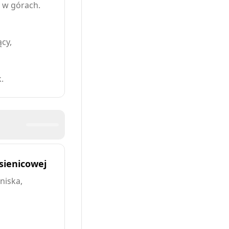
 w górach.
cy,
.
sienicowej
niska,