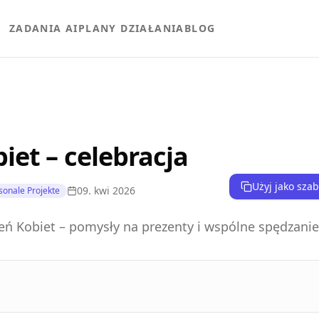
ZADANIA AI
PLANY DZIAŁANIA
BLOG
iet – celebracja
Użyj jako sza
09. kwi 2026
sonale Projekte
eń Kobiet – pomysły na prezenty i wspólne spędzanie