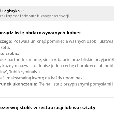
i Logistyka
0
/
2
etu, listy osób i dokonanie kluczowych rezerwacji.
orządź listę obdarowywanych kobiet
czego:
Pozwala uniknąć pominięcia ważnych osób i ułatwi
żetu.
 to zrobić:
isz partnerkę, mamę, siostry, babcie oraz bliskie przyjaciółk
y każdym nazwisku dopisz jedną cechę charakteru lub hobb
iny', 'lubi kryminały').
eśl maksymalną kwotę na każdy upominek.
unek ukończenia:
[Pełna lista z przypisanymi pomysłami 
ezerwuj stolik w restauracji lub warsztaty