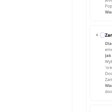
Jeś
Pop
War
Za
4
.
Dla
emo
Jak
Wyb
'sr
Dod
Zam
War
dos