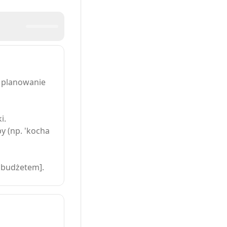
a planowanie
i.
y (np. 'kocha
i budżetem].