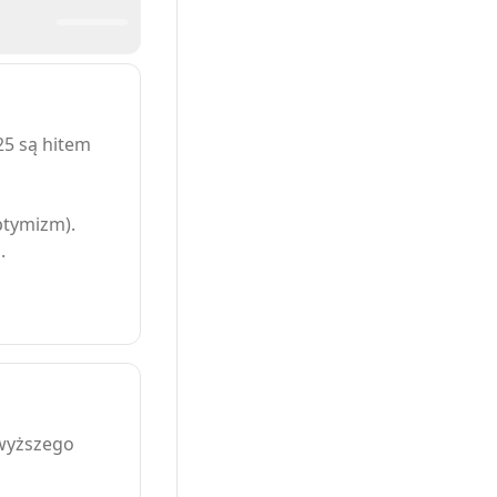
25 są hitem
ptymizm).
.
jwyższego