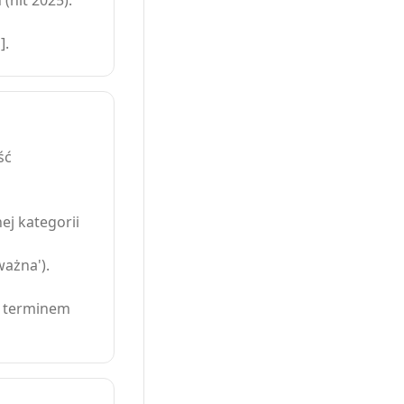
(hit 2025).
].
ść
ej kategorii
ważna').
m terminem