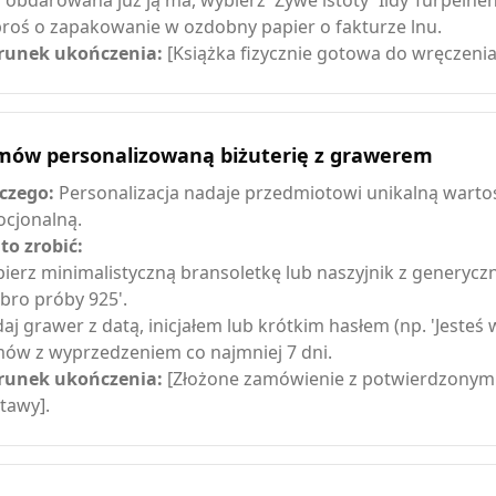
li obdarowana już ją ma, wybierz 'Żywe istoty' Iidy Turpeinen 
roś o zapakowanie w ozdobny papier o fakturze lnu.
unek ukończenia:
[Książka fizycznie gotowa do wręczenia
mów personalizowaną biżuterię z grawerem
czego:
Personalizacja nadaje przedmiotowi unikalną warto
cjonalną.
 to zrobić:
ierz minimalistyczną bransoletkę lub naszyjnik z generyczn
ebro próby 925'.
aj grawer z datą, inicjałem lub krótkim hasłem (np. 'Jesteś 
ów z wyprzedzeniem co najmniej 7 dni.
unek ukończenia:
[Złożone zamówienie z potwierdzony
tawy].