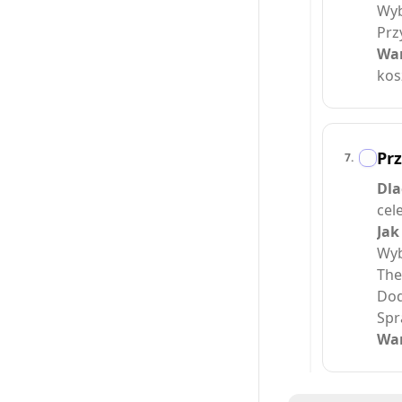
Wyb
Prz
War
kos
Prz
7
.
Dla
cele
Jak
Wyb
The
Dod
Spr
War