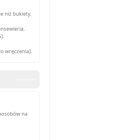
e niż bukiety.
ansewieria.
).
o wręczenia].
sposobów na