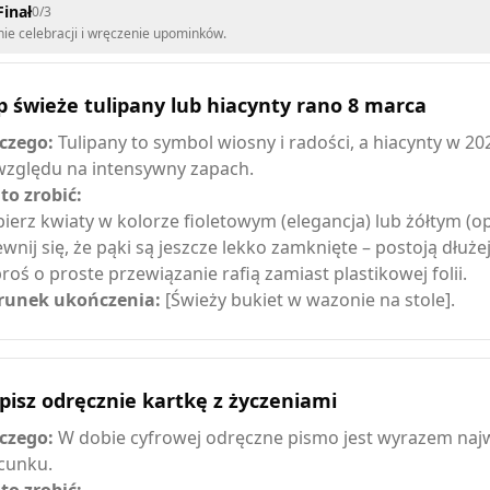
Finał
0
/
3
e celebracji i wręczenie upominków.
 świeże tulipany lub hiacynty rano 8 marca
czego:
Tulipany to symbol wiosny i radości, a hiacynty w 20
względu na intensywny zapach.
 to zrobić:
ierz kwiaty w kolorze fioletowym (elegancja) lub żółtym (o
wnij się, że pąki są jeszcze lekko zamknięte – postoją dłużej
roś o proste przewiązanie rafią zamiast plastikowej folii.
unek ukończenia:
[Świeży bukiet w wazonie na stole].
isz odręcznie kartkę z życzeniami
czego:
W dobie cyfrowej odręczne pismo jest wyrazem na
cunku.