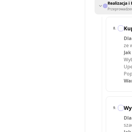
Realizacja i 
Przeprowadzeni
Kup
8
.
Dla
ze 
Jak
Wyb
Upe
Pop
War
Wyp
9
.
Dla
sza