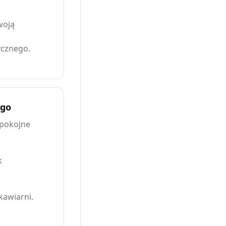
woją
ycznego.
ego
spokojne
k
kawiarni.