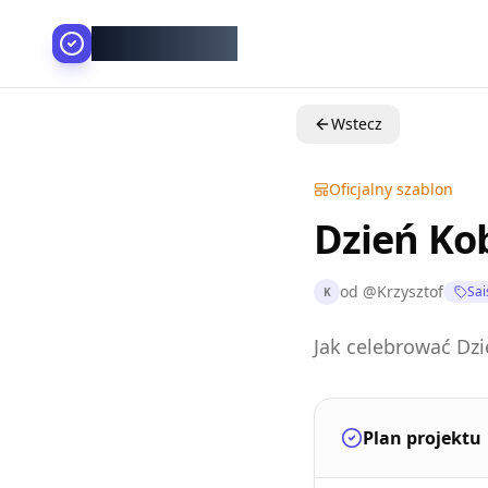
AllesGelingt!
Wstecz
Oficjalny szablon
Dzień Kob
od
@
Krzysztof
Sai
K
Jak celebrować Dzi
Plan projektu