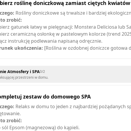
bierz roślinę doniczkową zamiast ciętych kwiatów
czego:
Rośliny doniczkowe są trwalsze i bardziej ekologiczn
 to zrobić:
ierz gatunek łatwy w pielęgnacji: Monstera Deliciosa lub S
ierz ceramiczną osłonkę w pastelowym kolorze (trend 2025
ącz instrukcję podlewania napisaną odręcznie.
unek ukończenia:
[Roślina w ozdobnej doniczce gotowa d
nie Atmosfery i SPA
0
/
2
aksującej przestrzeni w domu.
ompletuj zestaw do domowego SPA
czego:
Relaks w domu to jeden z najbardziej pożądanych 
ętowanie.
 to zrobić:
 sól Epsom (magnezową) do kąpieli.