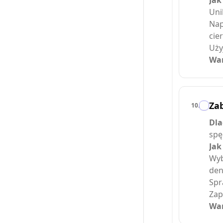
Jak
Uni
Nap
cie
Uży
War
Za
10
.
Dla
spę
Jak
Wyb
den
Spr
Zap
War