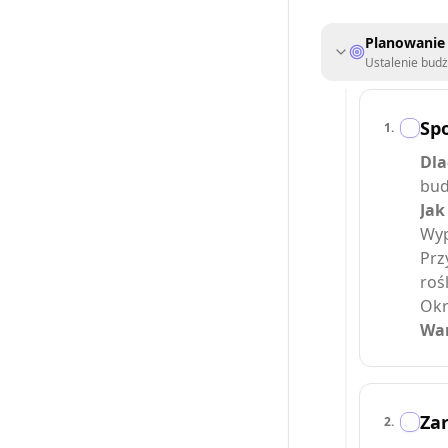
Planowanie 
Ustalenie budż
Sp
1
.
Dla
bud
Jak
Wyp
Prz
rośl
Okr
War
Zar
2
.