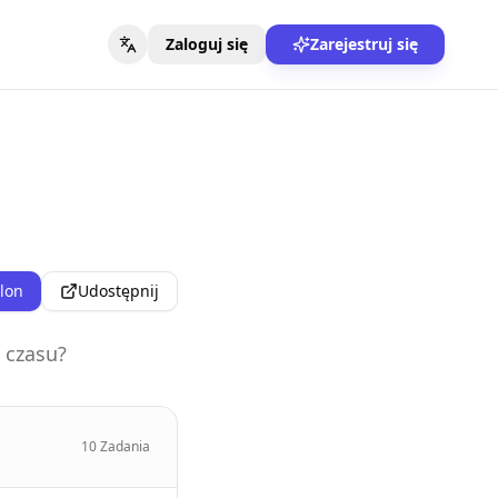
Zaloguj się
Zarejestruj się
blon
Udostępnij
 czasu?
10
Zadania