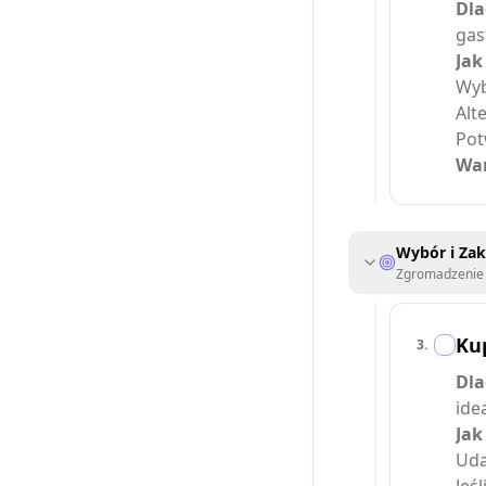
Dla
gas
Jak
Wyb
Alt
Pot
War
Wybór i Za
Zgromadzenie 
Kup
3
.
Dla
ide
Jak
Uda