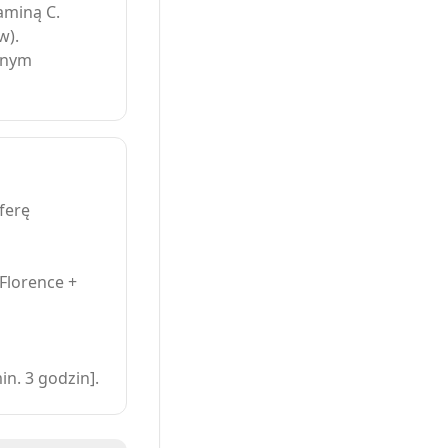
aminą C.
w).
bnym
ferę
 Florence +
n. 3 godzin].