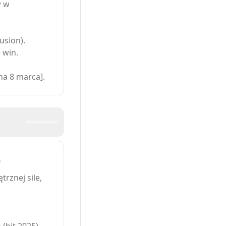
w w
usion).
 win.
na 8 marca].
o
trznej sile,