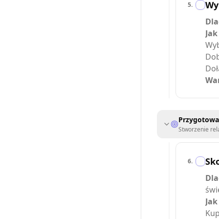
Wy
5
.
Dla
Jak
Wyb
Dob
Doł
War
Przygotowa
Stworzenie rel
Sk
6
.
Dla
świ
Jak
Kup