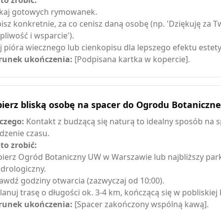
 to zrobić:
kaj gotowych rymowanek.
isz konkretnie, za co cenisz daną osobę (np. 'Dziękuję za T
rpliwość i wsparcie').
j pióra wiecznego lub cienkopisu dla lepszego efektu estet
unek ukończenia:
[Podpisana kartka w kopercie].
bierz bliską osobę na spacer do Ogrodu Botaniczn
czego:
Kontakt z budzącą się naturą to idealny sposób na 
dzenie czasu.
 to zrobić:
ierz Ogród Botaniczny UW w Warszawie lub najbliższy par
drologiczny.
awdź godziny otwarcia (zazwyczaj od 10:00).
lanuj trasę o długości ok. 3-4 km, kończącą się w pobliskiej 
unek ukończenia:
[Spacer zakończony wspólną kawą].