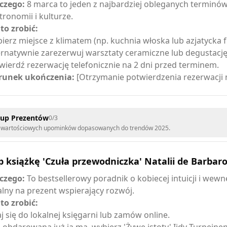
czego:
8 marca to jeden z najbardziej obleganych terminó
tronomii i kulturze.
 to zrobić:
ierz miejsce z klimatem (np. kuchnia włoska lub azjatycka f
ernatywnie zarezerwuj warsztaty ceramiczne lub degustację
wierdź rezerwację telefonicznie na 2 dni przed terminem.
unek ukończenia:
[Otrzymanie potwierdzenia rezerwacji 
kup Prezentów
0
/
3
wartościowych upominków dopasowanych do trendów 2025.
 książkę 'Czuła przewodniczka' Natalii de Barbar
czego:
To bestsellerowy poradnik o kobiecej intuicji i wewnę
alny na prezent wspierający rozwój.
 to zrobić:
j się do lokalnej księgarni lub zamów online.