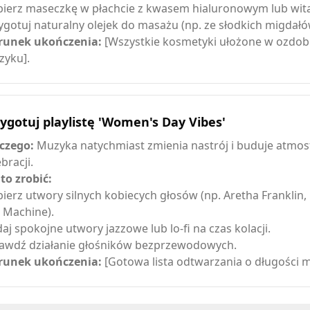
ierz maseczkę w płachcie z kwasem hialuronowym lub wit
ygotuj naturalny olejek do masażu (np. ze słodkich migdałó
unek ukończenia:
[Wszystkie kosmetyki ułożone w ozdo
zyku].
ygotuj playlistę 'Women's Day Vibes'
czego:
Muzyka natychmiast zmienia nastrój i buduje atmos
bracji.
 to zrobić:
ierz utwory silnych kobiecych głosów (np. Aretha Franklin,
 Machine).
aj spokojne utwory jazzowe lub lo-fi na czas kolacji.
awdź działanie głośników bezprzewodowych.
unek ukończenia:
[Gotowa lista odtwarzania o długości mi