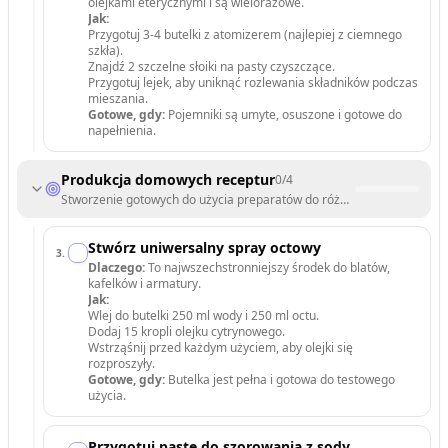
olejkami eterycznymi i są wielorazowe.
Jak:
Przygotuj 3-4 butelki z atomizerem (najlepiej z ciemnego
szkła).
Znajdź 2 szczelne słoiki na pasty czyszczące.
Przygotuj lejek, aby uniknąć rozlewania składników podczas
mieszania.
Gotowe, gdy:
Pojemniki są umyte, osuszone i gotowe do
napełnienia.
Produkcja domowych receptur
0
/
4
Stworzenie gotowych do użycia preparatów do różnych powierzchni 
Stwórz uniwersalny spray octowy
3
.
Dlaczego:
To najwszechstronniejszy środek do blatów,
kafelków i armatury.
Jak:
Wlej do butelki 250 ml wody i 250 ml octu.
Dodaj 15 kropli olejku cytrynowego.
Wstrząśnij przed każdym użyciem, aby olejki się
rozproszyły.
Gotowe, gdy:
Butelka jest pełna i gotowa do testowego
użycia.
Przygotuj pastę do szorowania z sody