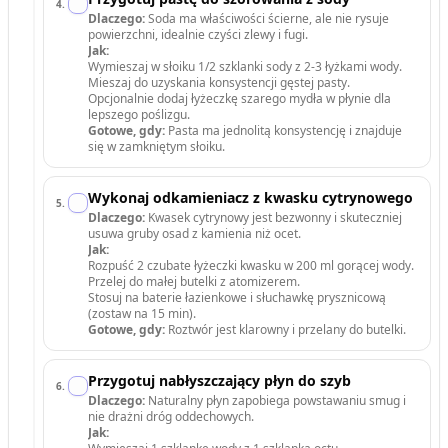
4
.
Dlaczego:
Soda ma właściwości ścierne, ale nie rysuje
powierzchni, idealnie czyści zlewy i fugi.
Jak:
Wymieszaj w słoiku 1/2 szklanki sody z 2-3 łyżkami wody.
Mieszaj do uzyskania konsystencji gęstej pasty.
Opcjonalnie dodaj łyżeczkę szarego mydła w płynie dla
lepszego poślizgu.
Gotowe, gdy:
Pasta ma jednolitą konsystencję i znajduje
się w zamkniętym słoiku.
Wykonaj odkamieniacz z kwasku cytrynowego
5
.
Dlaczego:
Kwasek cytrynowy jest bezwonny i skuteczniej
usuwa gruby osad z kamienia niż ocet.
Jak:
Rozpuść 2 czubate łyżeczki kwasku w 200 ml gorącej wody.
Przelej do małej butelki z atomizerem.
Stosuj na baterie łazienkowe i słuchawkę prysznicową
(zostaw na 15 min).
Gotowe, gdy:
Roztwór jest klarowny i przelany do butelki.
Przygotuj nabłyszczający płyn do szyb
6
.
Dlaczego:
Naturalny płyn zapobiega powstawaniu smug i
nie drażni dróg oddechowych.
Jak: