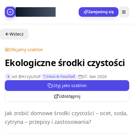
AllesGelingt!
Zarejestruj się
Wstecz
Oficjalny szablon
Ekologiczne środki czystości
od
@
Krzysztof
07. kwi 2026
Haus & Haushalt
K
Użyj jako szablon
Udostępnij
Jak zrobić domowe środki czystości – ocet, soda,
cytryna – przepisy i zastosowania?