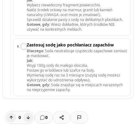
Jak:
Wybierz niewidoczny fragment powierzchni.
Nałóż środek octowy na marmur, granit lub kamień
naturalny (UWAGA: ocet może je zmatowić).
Sprawdź działanie pasty z sody na delikatnych plastikach.
Gotowe, gdy:
Wiesz dokładnie, których środków NIE
używać na konkretnych meblach.
Zastosuj sodę jako pochłaniacz zapachów
9
.
Dlaczego:
Soda neutralizuje cząsteczki zapachowe zamiast
je maskować.
Jak:
Wsyp 100g sody do małego słoiczka.
Postaw go w lodówce lub szafce na buty.
Wymieniaj sodę raz na 3 miesiące (zużytą sodę możesz
wykorzystać do udrożnienia odpływu).
Gotowe, gdy:
Soda znajduje się w miejscach narażonych
na nieprzyjemne zapachy.
0
0