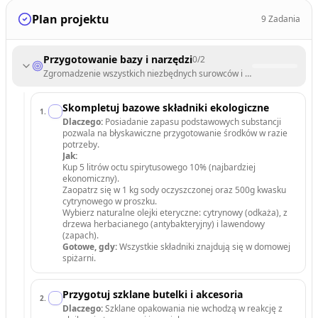
Plan projektu
9
Zadania
Przygotowanie bazy i narzędzi
0
/
2
Zgromadzenie wszystkich niezbędnych surowców i bezpiecznych poje
Skompletuj bazowe składniki ekologiczne
1
.
Dlaczego:
Posiadanie zapasu podstawowych substancji
pozwala na błyskawiczne przygotowanie środków w razie
potrzeby.
Jak:
Kup 5 litrów octu spirytusowego 10% (najbardziej
ekonomiczny).
Zaopatrz się w 1 kg sody oczyszczonej oraz 500g kwasku
cytrynowego w proszku.
Wybierz naturalne olejki eteryczne: cytrynowy (odkaża), z
drzewa herbacianego (antybakteryjny) i lawendowy
(zapach).
Gotowe, gdy:
Wszystkie składniki znajdują się w domowej
spiżarni.
Przygotuj szklane butelki i akcesoria
2
.
Dlaczego:
Szklane opakowania nie wchodzą w reakcję z