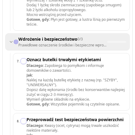
Wymieszaj 1 szklankę wody z 1 szklanką octu.
Dodaj 1 łyżkę skrobi ziemniaczanej (zapobiega smugom)
lub 2 łyżki alkoholu izopropylowego.
Mocno wstrząśnij przed użyciem.
Gotowe, gdy:
Płyn jest gotowy, a lustra lśnią po pierwszym
teście.
Wdrożenie i bezpieczeństwo
0
/
3
Prawidłowe oznaczenie środków i bezpieczne wprowadzenie ich do ru
Oznacz butelki trwałymi etykietami
7
.
Dlaczego:
Zapobiega to pomyłkom i informuje
domowników o zawartości.
Jak:
Naklej na każdą butelkę etykietę z nazwą (np. "SZYBY",
"UNIWERSALNY").
Dopisz datę wykonania (środki bez konserwantów najlepiej
zużyć w ciągu 2-3 miesięcy).
Wymień główne składniki na etykiecie.
Gotowe, gdy:
Wszystkie pojemniki są czytelnie opisane.
Przeprowadź test bezpieczeństwa powierzchni
8
.
Dlaczego:
Kwasy (ocet, cytryna) mogą trwale uszkodzić
niektóre materiały.