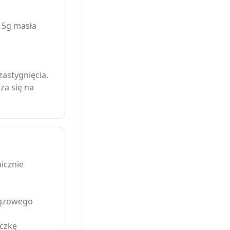
, 5g masła
zastygnięcia.
za się na
icznie
brązowego
eczkę