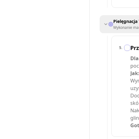
Pielęgnacja
Wykonanie mas
Prz
5
.
Dla
poc
Jak
Wym
uzy
Dod
skó
Nał
glin
Got