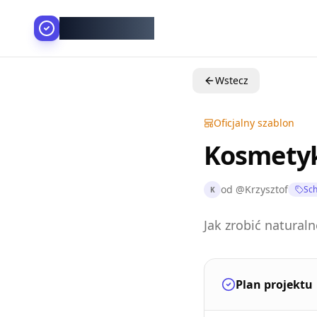
AllesGelingt!
Wstecz
Oficjalny szablon
Kosmetyk
od
@
Krzysztof
Sch
K
Jak zrobić natural
Plan projektu