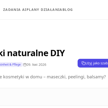
ZADANIA AI
PLANY DZIAŁANIA
BLOG
i naturalne DIY
Użyj jako sza
09. kwi 2026
önheit & Pflege
ne kosmetyki w domu – maseczki, peelingi, balsamy?