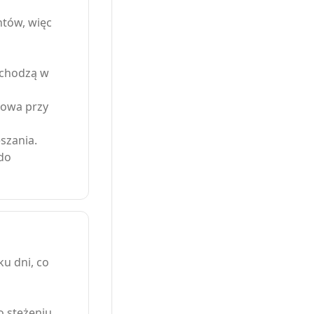
tów, więc
wchodzą w
zowa przy
eszania.
do
u dni, co
o stężeniu