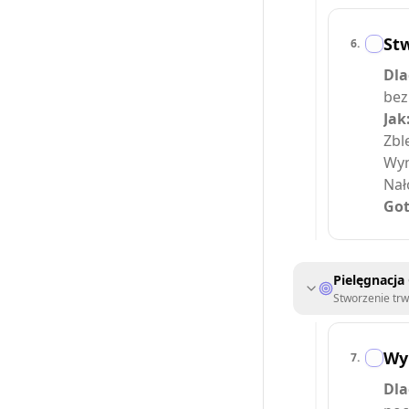
St
6
.
Dla
bez
Jak
Zbl
Wym
Nał
Got
Pielęgnacja 
Stworzenie trw
Wy
7
.
Dla