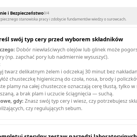
ie i Bezpieczeństwo
0
/
4
zpiecznego stanowiska pracy i zdobycie fundamentów wiedzy o surowcach.
reśl swój typ cery przed wyborem składników
czego:
Dobór niewłaściwych olejów lub glinek może pogors
ry (np. zapchać pory lub nadmiernie wysuszyć).
:
j twarz delikatnym żelem i odczekaj 30 minut bez nakłada
yłóż chusteczkę higieniczną do czoła, nosa, brody i policzkó
ste plamy na całej chusteczce oznaczają cerę tłustą, tylko w 
szaną, a brak plam i uczucie ściągnięcia — suchą.
owe, gdy:
Znasz swój typ cery i wiesz, czy potrzebujesz sk
ilżających, czy regulujących sebum.
mpletuj sterylny zestaw narzędzi laboratoryjnych