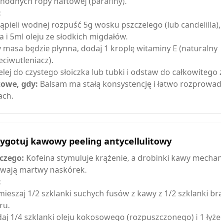
hodnych ropy naftowej (parafiny).
:
ąpieli wodnej rozpuść 5g wosku pszczelego (lub candelilla)
a i 5ml oleju ze słodkich migdałów.
 masa będzie płynna, dodaj 1 kroplę witaminy E (naturalny
eciwutleniacz).
elej do czystego słoiczka lub tubki i odstaw do całkowitego 
owe, gdy:
Balsam ma stałą konsystencję i łatwo rozprowad
ach.
zygotuj kawowy peeling antycellulitowy
czego:
Kofeina stymuluje krążenie, a drobinki kawy mechan
wają martwy naskórek.
:
ieszaj 1/2 szklanki suchych fusów z kawy z 1/2 szklanki 
ru.
aj 1/4 szklanki oleju kokosowego (rozpuszczonego) i 1 łyż