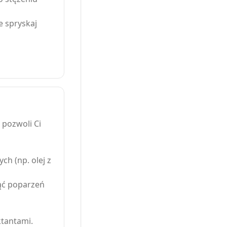
e spryskaj
 pozwoli Ci
ch (np. olej z
nąć poparzeń
tantami.