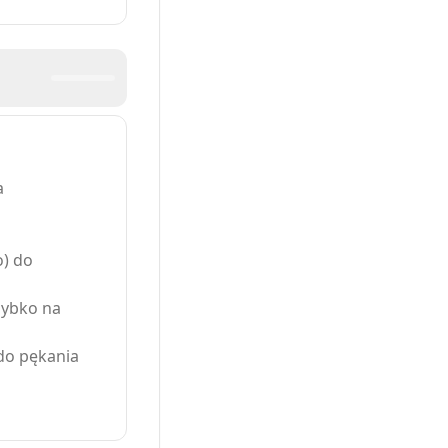
a
o) do
zybko na
 do pękania