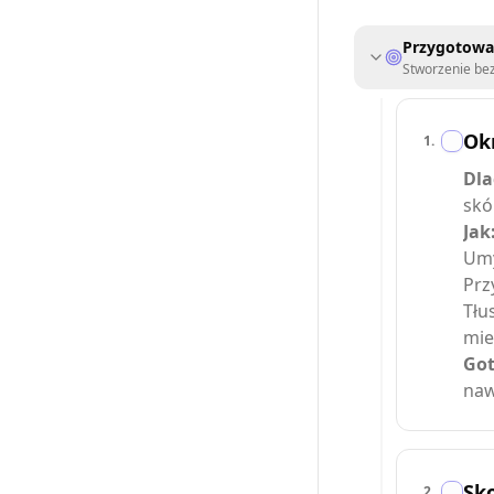
Przygotowan
Stworzenie be
Ok
1
.
Dla
skó
Jak
Umy
Prz
Tłu
mie
Got
naw
Sko
2
.