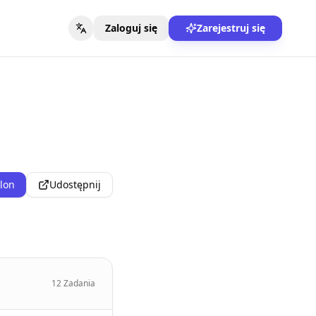
Zaloguj się
Zarejestruj się
blon
Udostępnij
12
Zadania