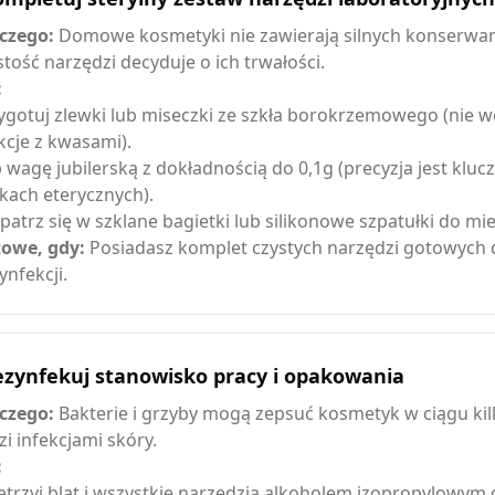
czego:
Domowe kosmetyki nie zawierają silnych konserwan
stość narzędzi decyduje o ich trwałości.
:
ygotuj zlewki lub miseczki ze szkła borokrzemowego (nie 
kcje z kwasami).
 wagę jubilerską z dokładnością do 0,1g (precyzja jest kluc
jkach eterycznych).
patrz się w szklane bagietki lub silikonowe szpatułki do mi
owe, gdy:
Posiadasz komplet czystych narzędzi gotowych 
ynfekcji.
ezynfekuj stanowisko pracy i opakowania
czego:
Bakterie i grzyby mogą zepsuć kosmetyk w ciągu kilk
zi infekcjami skóry.
:
etrzyj blat i wszystkie narzędzia alkoholem izopropylowym 