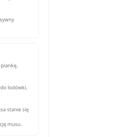
nsywny
 piankę,
 do lodówki,
sa stanie się
cję musu.