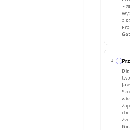
70%
Wyp
alk
Pra
Got
Prz
4
.
Dla
two
Jak
Sku
wie
Zap
che
Zwr
Got