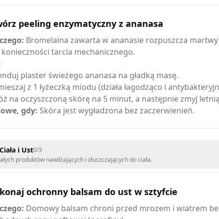
wórz peeling enzymatyczny z ananasa
czego:
Bromelaina zawarta w ananasie rozpuszcza martwy
 konieczności tarcia mechanicznego.
:
enduj plaster świeżego ananasa na gładką masę.
ieszaj z 1 łyżeczką miodu (działa łagodząco i antybakteryjn
óż na oczyszczoną skórę na 5 minut, a następnie zmyj letni
owe, gdy:
Skóra jest wygładzona bez zaczerwienień.
Ciała i Ust
0
/
3
ałych produktów nawilżających i złuszczających do ciała.
konaj ochronny balsam do ust w sztyfcie
czego:
Domowy balsam chroni przed mrozem i wiatrem bez