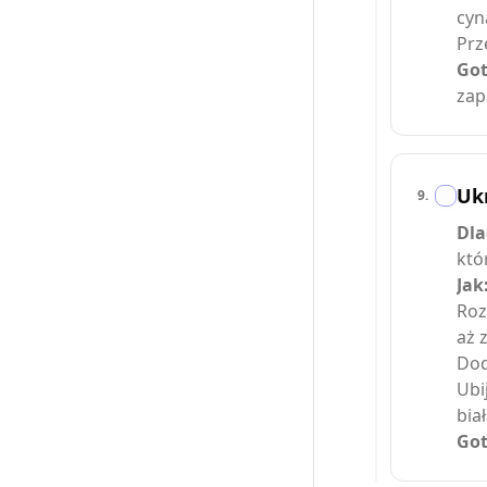
cyn
Prz
Got
zap
Ukr
9
.
Dla
któ
Jak
Roz
aż 
Dod
Ubi
bia
Got