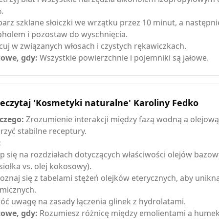
.
arz szklane słoiczki we wrzątku przez 10 minut, a następni
oholem i pozostaw do wyschnięcia.
cuj w związanych włosach i czystych rękawiczkach.
owe, gdy:
Wszystkie powierzchnie i pojemniki są jałowe.
eczytaj 'Kosmetyki naturalne' Karoliny Fedko
czego:
Zrozumienie interakcji między fazą wodną a olejową
rzyć stabilne receptury.
:
p się na rozdziałach dotyczących właściwości olejów bazowy
siołka vs. olej kokosowy).
oznaj się z tabelami stężeń olejków eterycznych, aby unik
micznych.
óć uwagę na zasady łączenia glinek z hydrolatami.
owe, gdy:
Rozumiesz różnicę między emolientami a humek