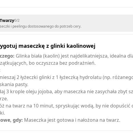
 Twarzy
0
/
2
eczki i peelingu dostosowanego do potrzeb cery.
ygotuj maseczkę z glinki kaolinowej
czego:
Glinka biała (kaolin) jest najdelikatniejsza, idealna dl
zątkujących, bo oczyszcza bez podrażnień.
:
ieszaj 2 łyżeczki glinki z 1 łyżeczką hydrolatu (np. różaneg
skania pasty.
aj 3 krople oleju jojoba, aby maseczka nie zasychała zbyt s
rze.
óż na twarz na 10 minut, spryskując wodą, by nie dopuścić
ki.
owe, gdy:
Maseczka jest gotowa i nałożona na twarz.