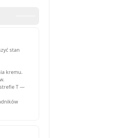
zyć stan
nia kremu.
w.
strefie T —
ładników