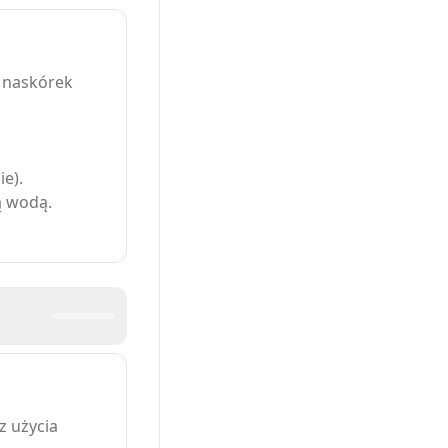
 naskórek
ie).
ą wodą.
 użycia