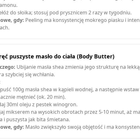
amonu.
ełóż do słoika; stosuj pod prysznicem 2 razy w tygodniu.
owe, gdy:
Peeling ma konsystencję mokrego piasku i inte
ach.
ęć puszyste masło do ciała (Body Butter)
czego:
Ubijanie masła shea zmienia jego strukturę na lekką
ra szybciej się wchłania.
:
puść 100g masła shea w kąpieli wodnej, a następnie wstaw
zacznie mętnieć (ok. 20 min).
aj 30ml oleju z pestek winogron.
jaj mikserem na wysokich obrotach przez 5-10 minut, aż ma
ła i puszysta jak bita śmietana.
owe, gdy:
Masło zwiększyło swoją objętość i ma konsysten