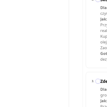
Dla
czy
Jak
Prz
rea
Kup
ole
Zao
Got
dez
Zd
3
.
Dla
gro
Jak
Prz