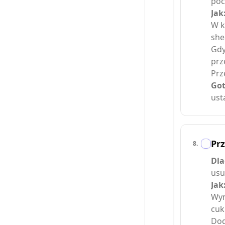
poc
Jak
W k
she
Gdy
prz
Prz
Got
ust
Pr
8
.
Dla
usu
Jak
Wym
cuk
Dod