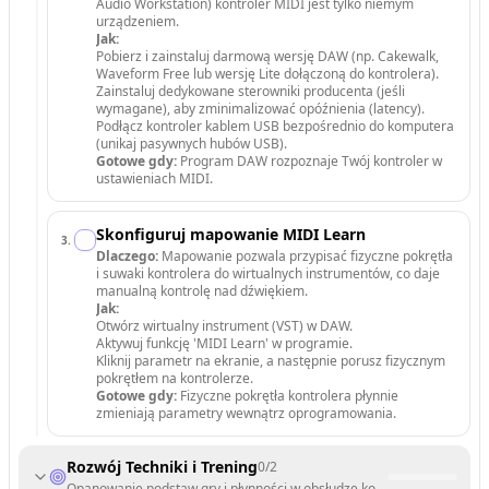
Audio Workstation) kontroler MIDI jest tylko niemym
urządzeniem.
Jak:
Pobierz i zainstaluj darmową wersję DAW (np. Cakewalk,
Waveform Free lub wersję Lite dołączoną do kontrolera).
Zainstaluj dedykowane sterowniki producenta (jeśli
wymagane), aby zminimalizować opóźnienia (latency).
Podłącz kontroler kablem USB bezpośrednio do komputera
(unikaj pasywnych hubów USB).
Gotowe gdy:
Program DAW rozpoznaje Twój kontroler w
ustawieniach MIDI.
Skonfiguruj mapowanie MIDI Learn
3
.
Dlaczego:
Mapowanie pozwala przypisać fizyczne pokrętła
i suwaki kontrolera do wirtualnych instrumentów, co daje
manualną kontrolę nad dźwiękiem.
Jak:
Otwórz wirtualny instrument (VST) w DAW.
Aktywuj funkcję 'MIDI Learn' w programie.
Kliknij parametr na ekranie, a następnie porusz fizycznym
pokrętłem na kontrolerze.
Gotowe gdy:
Fizyczne pokrętła kontrolera płynnie
zmieniają parametry wewnątrz oprogramowania.
Rozwój Techniki i Trening
0
/
2
Opanowanie podstaw gry i płynności w obsłudze kontrolera poprzez r