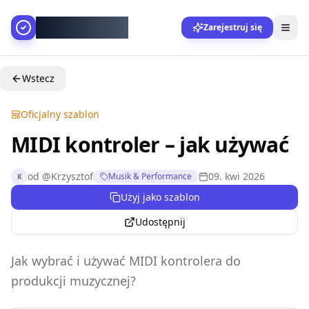
AllesGelingt!
Zarejestruj się
Wstecz
Oficjalny szablon
MIDI kontroler – jak używać
od
@
Krzysztof
09. kwi 2026
Musik & Performance
K
Użyj jako szablon
Udostępnij
Jak wybrać i używać MIDI kontrolera do
produkcji muzycznej?