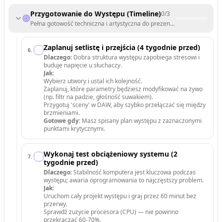
Przygotowanie do Występu (Timeline)
0
/
3
Pełna gotowość techniczna i artystyczna do prezentacji materiału na 
Zaplanuj setlistę i przejścia (4 tygodnie przed)
6
.
Dlaczego:
Dobra struktura występu zapobiega stresowi i
buduje napięcie u słuchaczy.
Jak:
Wybierz utwory i ustal ich kolejność.
Zaplanuj, które parametry będziesz modyfikować na żywo
(np. filtr na padzie, głośność suwakiem).
Przygotuj 'sceny' w DAW, aby szybko przełączać się między
brzmieniami.
Gotowe gdy:
Masz spisany plan występu z zaznaczonymi
punktami krytycznymi.
Wykonaj test obciążeniowy systemu (2
7
.
tygodnie przed)
Dlaczego:
Stabilność komputera jest kluczowa podczas
występu; awaria oprogramowania to najczęstszy problem.
Jak:
Uruchom cały projekt występu i graj przez 60 minut bez
przerwy.
Sprawdź zużycie procesora (CPU) — nie powinno
przekraczać 60-70%.