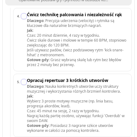
Ćwicz technikę palcowania i niezależność rąk
4
.
Dlaczego:
Precyzja uderzenia (velocity) i rytmika są
kluczowe dla naturalnie brzmiących nagrań.
Jak:
Czas: 20 minut dziennie, 4 razy w tygodniu.
Ćwicz skale durowe i molowe w tempie 60 BPM, stopniowo
zwiększając do 120 BPM.
Jeśli używasz padów, ćwicz podstawowy rytm 'kick-snare-
hihat' z metronomem.
Gotowe gdy:
Grasz wybraną skalę lub rytm bez błędów
przez 2 minuty bez przerwy.
Opracuj repertuar 3 krótkich utworów
5
.
Dlaczego:
Nauka konkretnych utworów uczy struktury
muzycznej i wykorzystania różnych brzmień kontrolera.
Jak:
Wybierz 3 proste motywy muzyczne (np. linia basu,
progresja akordów, lead).
Czas: 45 minut na sesję, 2 razy w tygodniu.
Nagraj każdą partię osobno, używając funkcji 'Overdub' w
swoim DAW.
Gotowe gdy:
Posiadasz 3 nagrane szkice utworów
wykonane w całości za pomocą kontrolera.