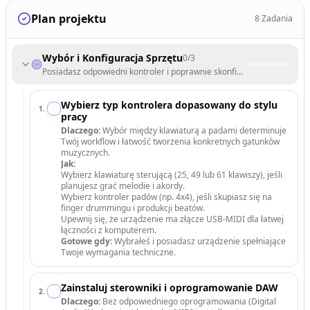
Plan projektu
8
Zadania
Wybór i Konfiguracja Sprzętu
0
/
3
Posiadasz odpowiedni kontroler i poprawnie skonfigurowane środowi
Wybierz typ kontrolera dopasowany do stylu
1
.
pracy
Dlaczego:
Wybór między klawiaturą a padami determinuje
Twój workflow i łatwość tworzenia konkretnych gatunków
muzycznych.
Jak:
Wybierz klawiaturę sterującą (25, 49 lub 61 klawiszy), jeśli
planujesz grać melodie i akordy.
Wybierz kontroler padów (np. 4x4), jeśli skupiasz się na
finger drummingu i produkcji beatów.
Upewnij się, że urządzenie ma złącze USB-MIDI dla łatwej
łączności z komputerem.
Gotowe gdy:
Wybrałeś i posiadasz urządzenie spełniające
Twoje wymagania techniczne.
Zainstaluj sterowniki i oprogramowanie DAW
2
.
Dlaczego:
Bez odpowiedniego oprogramowania (Digital