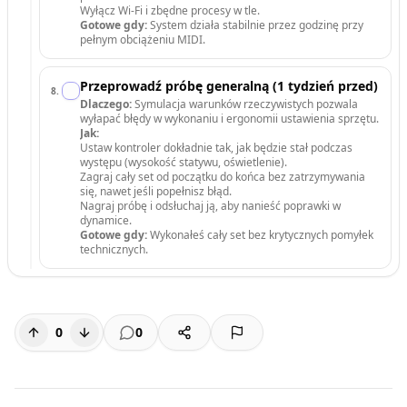
Wyłącz Wi-Fi i zbędne procesy w tle.
Gotowe gdy:
System działa stabilnie przez godzinę przy
pełnym obciążeniu MIDI.
Przeprowadź próbę generalną (1 tydzień przed)
8
.
Dlaczego:
Symulacja warunków rzeczywistych pozwala
wyłapać błędy w wykonaniu i ergonomii ustawienia sprzętu.
Jak:
Ustaw kontroler dokładnie tak, jak będzie stał podczas
występu (wysokość statywu, oświetlenie).
Zagraj cały set od początku do końca bez zatrzymywania
się, nawet jeśli popełnisz błąd.
Nagraj próbę i odsłuchaj ją, aby nanieść poprawki w
dynamice.
Gotowe gdy:
Wykonałeś cały set bez krytycznych pomyłek
technicznych.
0
0