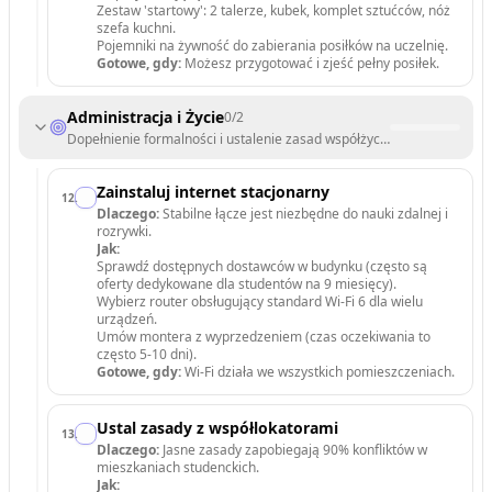
Zestaw 'startowy': 2 talerze, kubek, komplet sztućców, nóż
szefa kuchni.
Pojemniki na żywność do zabierania posiłków na uczelnię.
Gotowe, gdy:
Możesz przygotować i zjeść pełny posiłek.
Administracja i Życie
0
/
2
Dopełnienie formalności i ustalenie zasad współżycia.
Zainstaluj internet stacjonarny
12
.
Dlaczego:
Stabilne łącze jest niezbędne do nauki zdalnej i
rozrywki.
Jak:
Sprawdź dostępnych dostawców w budynku (często są
oferty dedykowane dla studentów na 9 miesięcy).
Wybierz router obsługujący standard Wi-Fi 6 dla wielu
urządzeń.
Umów montera z wyprzedzeniem (czas oczekiwania to
często 5-10 dni).
Gotowe, gdy:
Wi-Fi działa we wszystkich pomieszczeniach.
Ustal zasady z współlokatorami
13
.
Dlaczego:
Jasne zasady zapobiegają 90% konfliktów w
mieszkaniach studenckich.
Jak: