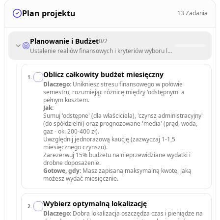
Plan projektu
13
Zadania
Planowanie i Budżet
0
/
2
Ustalenie realiów finansowych i kryteriów wyboru lokalizacji.
Oblicz całkowity budżet miesięczny
1
.
Dlaczego:
Unikniesz stresu finansowego w połowie
semestru, rozumiejąc różnicę między 'odstępnym' a
pełnym kosztem.
Jak:
Sumuj 'odstępne' (dla właściciela), 'czynsz administracyjny'
(do spółdzielni) oraz prognozowane 'media' (prąd, woda,
gaz - ok. 200-400 zł).
Uwzględnij jednorazową kaucję (zazwyczaj 1-1,5
miesięcznego czynszu).
Zarezerwuj 15% budżetu na nieprzewidziane wydatki i
drobne doposażenie.
Gotowe, gdy:
Masz zapisaną maksymalną kwotę, jaką
możesz wydać miesięcznie.
Wybierz optymalną lokalizację
2
.
Dlaczego:
Dobra lokalizacja oszczędza czas i pieniądze na