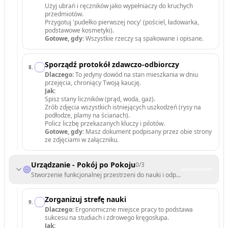
Użyj ubrań i ręczników jako wypełniaczy do kruchych
przedmiotów.
Przygotuj 'pudełko pierwszej nocy' (pościel, ładowarka,
podstawowe kosmetyki).
Gotowe, gdy:
Wszystkie rzeczy są spakowane i opisane.
Sporządź protokół zdawczo-odbiorczy
8
.
Dlaczego:
To jedyny dowód na stan mieszkania w dniu
przejęcia, chroniący Twoją kaucję.
Jak:
Spisz stany liczników (prąd, woda, gaz).
Zrób zdjęcia wszystkich istniejących uszkodzeń (rysy na
podłodze, plamy na ścianach).
Policz liczbę przekazanych kluczy i pilotów.
Gotowe, gdy:
Masz dokument podpisany przez obie strony
ze zdjęciami w załączniku.
Urządzanie - Pokój po Pokoju
0
/
3
Stworzenie funkcjonalnej przestrzeni do nauki i odpoczynku.
Zorganizuj strefę nauki
9
.
Dlaczego:
Ergonomiczne miejsce pracy to podstawa
sukcesu na studiach i zdrowego kręgosłupa.
Jak: