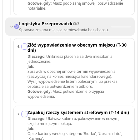
Gotowe, gdy:
Masz podpisaną umowę i poświadczenie
notarialne.
Logistyka Przeprowadzki
0
/
3
Sprawna zmiana miejsca zamieszkania bez chaosu.
Złóż wypowiedzenie w obecnym miejscu (T-30
6
.
dni)
Dlaczego:
Unikniesz płacenia za dwa mieszkania
jednocześnie.
Jak:
Sprawdź w obecnej umowie termin wypowiedzenia
(zazwyczaj na koniec miesiąca kalendarzowego).
Wyślij wypowiedzenie listem poleconym lub przekaż
osobiście za potwierdzeniem odbioru.
Gotowe, gdy:
Masz potwierdzenie przyjęcia
wypowiedzenia.
Zapakuj rzeczy systemem strefowym (T-14 dni)
7
.
Dlaczego:
Ułatwisz sobie rozpakowywanie w nowym,
często mniejszym pokoju.
Jak:
Opisz kartony według kategorii: 'Biurko', 'Ubrania lato',
'Kuchnia'.