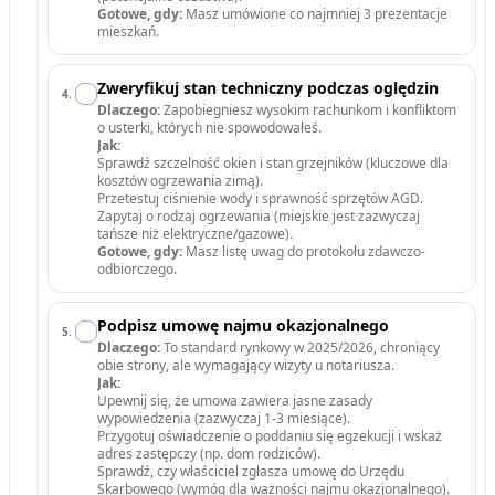
Gotowe, gdy:
Masz umówione co najmniej 3 prezentacje
mieszkań.
Zweryfikuj stan techniczny podczas oględzin
4
.
Dlaczego:
Zapobiegniesz wysokim rachunkom i konfliktom
o usterki, których nie spowodowałeś.
Jak:
Sprawdź szczelność okien i stan grzejników (kluczowe dla
kosztów ogrzewania zimą).
Przetestuj ciśnienie wody i sprawność sprzętów AGD.
Zapytaj o rodzaj ogrzewania (miejskie jest zazwyczaj
tańsze niż elektryczne/gazowe).
Gotowe, gdy:
Masz listę uwag do protokołu zdawczo-
odbiorczego.
Podpisz umowę najmu okazjonalnego
5
.
Dlaczego:
To standard rynkowy w 2025/2026, chroniący
obie strony, ale wymagający wizyty u notariusza.
Jak:
Upewnij się, że umowa zawiera jasne zasady
wypowiedzenia (zazwyczaj 1-3 miesiące).
Przygotuj oświadczenie o poddaniu się egzekucji i wskaż
adres zastępczy (np. dom rodziców).
Sprawdź, czy właściciel zgłasza umowę do Urzędu
Skarbowego (wymóg dla ważności najmu okazjonalnego).