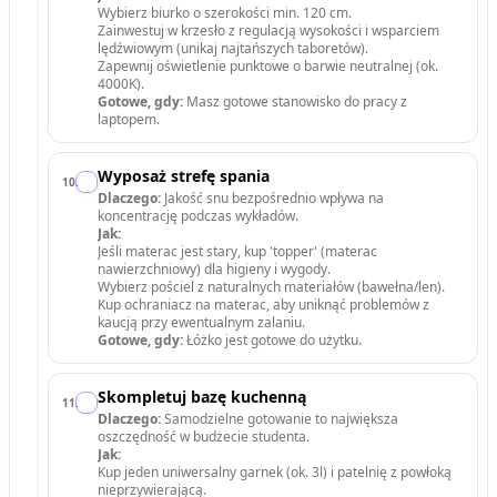
Wybierz biurko o szerokości min. 120 cm.
Zainwestuj w krzesło z regulacją wysokości i wsparciem
lędźwiowym (unikaj najtańszych taboretów).
Zapewnij oświetlenie punktowe o barwie neutralnej (ok.
4000K).
Gotowe, gdy:
Masz gotowe stanowisko do pracy z
laptopem.
Wyposaż strefę spania
10
.
Dlaczego:
Jakość snu bezpośrednio wpływa na
koncentrację podczas wykładów.
Jak:
Jeśli materac jest stary, kup 'topper' (materac
nawierzchniowy) dla higieny i wygody.
Wybierz pościel z naturalnych materiałów (bawełna/len).
Kup ochraniacz na materac, aby uniknąć problemów z
kaucją przy ewentualnym zalaniu.
Gotowe, gdy:
Łóżko jest gotowe do użytku.
Skompletuj bazę kuchenną
11
.
Dlaczego:
Samodzielne gotowanie to największa
oszczędność w budżecie studenta.
Jak:
Kup jeden uniwersalny garnek (ok. 3l) i patelnię z powłoką
nieprzywierającą.