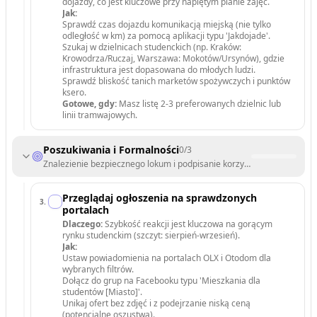
dojazdy, co jest kluczowe przy napiętym planie zajęć.
Jak:
Sprawdź czas dojazdu komunikacją miejską (nie tylko
odległość w km) za pomocą aplikacji typu 'Jakdojade'.
Szukaj w dzielnicach studenckich (np. Kraków:
Krowodrza/Ruczaj, Warszawa: Mokotów/Ursynów), gdzie
infrastruktura jest dopasowana do młodych ludzi.
Sprawdź bliskość tanich marketów spożywczych i punktów
ksero.
Gotowe, gdy:
Masz listę 2-3 preferowanych dzielnic lub
linii tramwajowych.
Poszukiwania i Formalności
0
/
3
Znalezienie bezpiecznego lokum i podpisanie korzystnej umowy.
Przeglądaj ogłoszenia na sprawdzonych
3
.
portalach
Dlaczego:
Szybkość reakcji jest kluczowa na gorącym
rynku studenckim (szczyt: sierpień-wrzesień).
Jak:
Ustaw powiadomienia na portalach OLX i Otodom dla
wybranych filtrów.
Dołącz do grup na Facebooku typu 'Mieszkania dla
studentów [Miasto]'.
Unikaj ofert bez zdjęć i z podejrzanie niską ceną
(potencjalne oszustwa).