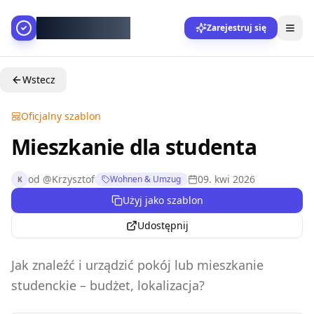
AllesGelingt!
Zarejestruj się
Wstecz
Oficjalny szablon
Mieszkanie dla studenta
od
@
Krzysztof
09. kwi 2026
Wohnen & Umzug
K
Użyj jako szablon
Udostępnij
Jak znaleźć i urządzić pokój lub mieszkanie
studenckie – budżet, lokalizacja?