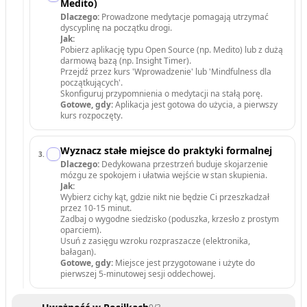
Medito)
Dlaczego:
Prowadzone medytacje pomagają utrzymać
dyscyplinę na początku drogi.
Jak:
Pobierz aplikację typu Open Source (np. Medito) lub z dużą
darmową bazą (np. Insight Timer).
Przejdź przez kurs 'Wprowadzenie' lub 'Mindfulness dla
początkujących'.
Skonfiguruj przypomnienia o medytacji na stałą porę.
Gotowe, gdy:
Aplikacja jest gotowa do użycia, a pierwszy
kurs rozpoczęty.
Wyznacz stałe miejsce do praktyki formalnej
3
.
Dlaczego:
Dedykowana przestrzeń buduje skojarzenie
mózgu ze spokojem i ułatwia wejście w stan skupienia.
Jak:
Wybierz cichy kąt, gdzie nikt nie będzie Ci przeszkadzał
przez 10-15 minut.
Zadbaj o wygodne siedzisko (poduszka, krzesło z prostym
oparciem).
Usuń z zasięgu wzroku rozpraszacze (elektronika,
bałagan).
Gotowe, gdy:
Miejsce jest przygotowane i użyte do
pierwszej 5-minutowej sesji oddechowej.