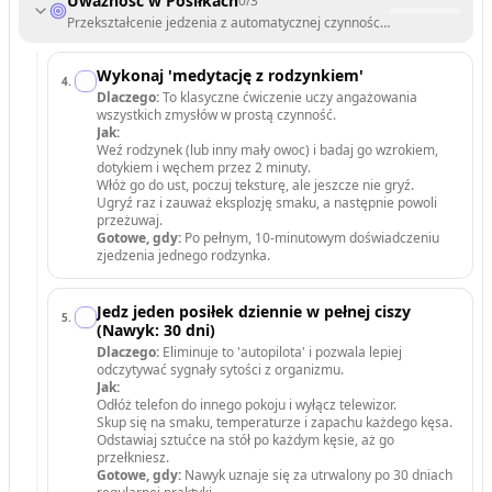
Uważność w Posiłkach
0
/
3
Przekształcenie jedzenia z automatycznej czynności w świadome doś
Wykonaj 'medytację z rodzynkiem'
4
.
Dlaczego:
To klasyczne ćwiczenie uczy angażowania
wszystkich zmysłów w prostą czynność.
Jak:
Weź rodzynek (lub inny mały owoc) i badaj go wzrokiem,
dotykiem i węchem przez 2 minuty.
Włóż go do ust, poczuj teksturę, ale jeszcze nie gryź.
Ugryź raz i zauważ eksplozję smaku, a następnie powoli
przeżuwaj.
Gotowe, gdy:
Po pełnym, 10-minutowym doświadczeniu
zjedzenia jednego rodzynka.
Jedz jeden posiłek dziennie w pełnej ciszy
5
.
(Nawyk: 30 dni)
Dlaczego:
Eliminuje to 'autopilota' i pozwala lepiej
odczytywać sygnały sytości z organizmu.
Jak:
Odłóż telefon do innego pokoju i wyłącz telewizor.
Skup się na smaku, temperaturze i zapachu każdego kęsa.
Odstawiaj sztućce na stół po każdym kęsie, aż go
przełkniesz.
Gotowe, gdy:
Nawyk uznaje się za utrwalony po 30 dniach