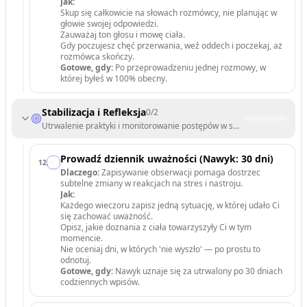
Jak:
Skup się całkowicie na słowach rozmówcy, nie planując w
głowie swojej odpowiedzi.
Zauważaj ton głosu i mowę ciała.
Gdy poczujesz chęć przerwania, weź oddech i poczekaj, aż
rozmówca skończy.
Gotowe, gdy:
Po przeprowadzeniu jednej rozmowy, w
której byłeś w 100% obecny.
Stabilizacja i Refleksja
0
/
2
Utrwalenie praktyki i monitorowanie postępów w samopoczuciu.
Prowadź dziennik uważności (Nawyk: 30 dni)
12
.
Dlaczego:
Zapisywanie obserwacji pomaga dostrzec
subtelne zmiany w reakcjach na stres i nastroju.
Jak:
Każdego wieczoru zapisz jedną sytuację, w której udało Ci
się zachować uważność.
Opisz, jakie doznania z ciała towarzyszyły Ci w tym
momencie.
Nie oceniaj dni, w których 'nie wyszło' — po prostu to
odnotuj.
Gotowe, gdy:
Nawyk uznaje się za utrwalony po 30 dniach
codziennych wpisów.