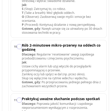
stresową i wybrać świadome działanie.
Jak:
S
(Stop): Zatrzymaj to, co robisz.
T
(Take a breath): Weź głęboki oddech.
O
(Observe): Zaobserwuj swoje myśli i emocje bez
oceniania.
P
(Proceed): Kontynuuj działanie z nową perspektywą.
Gotowe, gdy:
Nawyk uznaje się za utrwalony po 30 dniach
stosowania techniki w pracy.
Rób 2-minutowe mikro-przerwy na oddech co
10
.
godzinę
Dlaczego:
Regularne 'resetowanie' uwagi zapobiega
przebodźcowaniu i zmęczeniu psychicznemu.
Jak:
Ustaw cichy alarm lub użyj wtyczki do przeglądarki
przypominającej o przerwie.
Zamknij oczy lub spójrz w dal (np. przez okno).
Skup się wyłącznie na rytmie wdechu i wydechu.
Gotowe, gdy:
Po przepracowaniu jednego pełnego dnia z
zachowaniem wszystkich przerw.
Praktykuj uważne słuchanie podczas spotkań
11
.
Dlaczego:
Poprawia jakość komunikacji i zapobiega
nieporozumieniom wynikającym z rozproszenia.