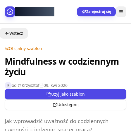
AllesGelingt!
Zarejestruj się
Wstecz
Oficjalny szablon
Mindfulness w codziennym
życiu
od
@
Krzysztof
09. kwi 2026
K
Użyj jako szablon
Udostępnij
Jak wprowadzić uważność do codziennych
czynności – jedzenie, spacer, praca?