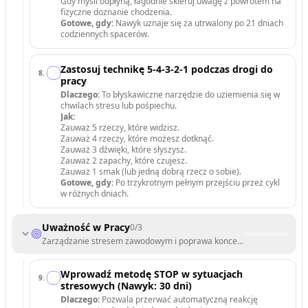
Gdy myśli odpłyną, łagodnie skieruj uwagę z powrotem na
fizyczne doznanie chodzenia.
Gotowe, gdy:
Nawyk uznaje się za utrwalony po 21 dniach
codziennych spacerów.
Zastosuj technikę 5-4-3-2-1 podczas drogi do
8
.
pracy
Dlaczego:
To błyskawiczne narzędzie do uziemienia się w
chwilach stresu lub pośpiechu.
Jak:
Zauważ 5 rzeczy, które widzisz.
Zauważ 4 rzeczy, które możesz dotknąć.
Zauważ 3 dźwięki, które słyszysz.
Zauważ 2 zapachy, które czujesz.
Zauważ 1 smak (lub jedną dobrą rzecz o sobie).
Gotowe, gdy:
Po trzykrotnym pełnym przejściu przez cykl
w różnych dniach.
Uważność w Pracy
0
/
3
Zarządzanie stresem zawodowym i poprawa koncentracji.
Wprowadź metodę STOP w sytuacjach
9
.
stresowych (Nawyk: 30 dni)
Dlaczego:
Pozwala przerwać automatyczną reakcję