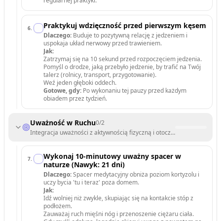
regularnej praktyki.
Praktykuj wdzięczność przed pierwszym kęsem
6
.
Dlaczego:
Buduje to pozytywną relację z jedzeniem i
uspokaja układ nerwowy przed trawieniem.
Jak:
Zatrzymaj się na 10 sekund przed rozpoczęciem jedzenia.
Pomyśl o drodze, jaką przebyło jedzenie, by trafić na Twój
talerz (rolnicy, transport, przygotowanie).
Weź jeden głęboki oddech.
Gotowe, gdy:
Po wykonaniu tej pauzy przed każdym
obiadem przez tydzień.
Uważność w Ruchu
0
/
2
Integracja uważności z aktywnością fizyczną i otoczeniem.
Wykonaj 10-minutowy uważny spacer w
7
.
naturze (Nawyk: 21 dni)
Dlaczego:
Spacer medytacyjny obniża poziom kortyzolu i
uczy bycia 'tu i teraz' poza domem.
Jak:
Idź wolniej niż zwykle, skupiając się na kontakcie stóp z
podłożem.
Zauważaj ruch mięśni nóg i przenoszenie ciężaru ciała.