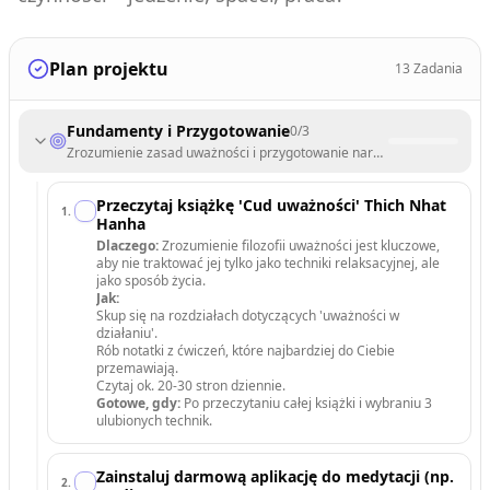
Plan projektu
13
Zadania
Fundamenty i Przygotowanie
0
/
3
Zrozumienie zasad uważności i przygotowanie narzędzi do praktyki.
Przeczytaj książkę 'Cud uważności' Thich Nhat
1
.
Hanha
Dlaczego:
Zrozumienie filozofii uważności jest kluczowe,
aby nie traktować jej tylko jako techniki relaksacyjnej, ale
jako sposób życia.
Jak:
Skup się na rozdziałach dotyczących 'uważności w
działaniu'.
Rób notatki z ćwiczeń, które najbardziej do Ciebie
przemawiają.
Czytaj ok. 20-30 stron dziennie.
Gotowe, gdy:
Po przeczytaniu całej książki i wybraniu 3
ulubionych technik.
Zainstaluj darmową aplikację do medytacji (np.
2
.