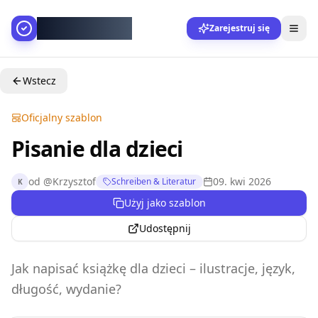
AllesGelingt!
Zarejestruj się
Wstecz
Oficjalny szablon
Pisanie dla dzieci
od
@
Krzysztof
09. kwi 2026
Schreiben & Literatur
K
Użyj jako szablon
Udostępnij
Jak napisać książkę dla dzieci – ilustracje, język,
długość, wydanie?