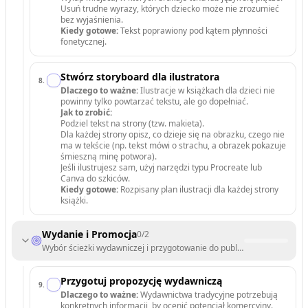
Usuń trudne wyrazy, których dziecko może nie zrozumieć
bez wyjaśnienia.
Kiedy gotowe:
Tekst poprawiony pod kątem płynności
fonetycznej.
Stwórz storyboard dla ilustratora
8
.
Dlaczego to ważne:
Ilustracje w książkach dla dzieci nie
powinny tylko powtarzać tekstu, ale go dopełniać.
Jak to zrobić:
Podziel tekst na strony (tzw. makieta).
Dla każdej strony opisz, co dzieje się na obrazku, czego nie
ma w tekście (np. tekst mówi o strachu, a obrazek pokazuje
śmieszną minę potwora).
Jeśli ilustrujesz sam, użyj narzędzi typu Procreate lub
Canva do szkiców.
Kiedy gotowe:
Rozpisany plan ilustracji dla każdej strony
książki.
Wydanie i Promocja
0
/
2
Wybór ścieżki wydawniczej i przygotowanie do publikacji.
Przygotuj propozycję wydawniczą
9
.
Dlaczego to ważne:
Wydawnictwa tradycyjne potrzebują
konkretnych informacji, by ocenić potencjał komercyjny.