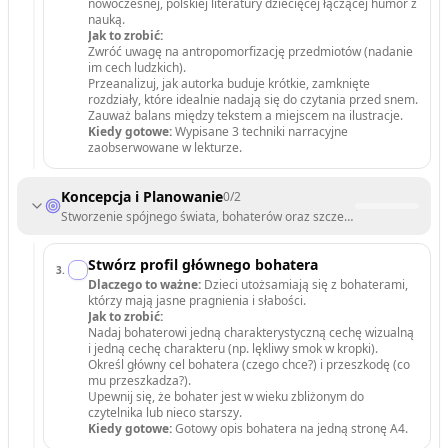
nowoczesnej, polskiej literatury dziecięcej łączącej humor z
nauką.
Jak to zrobić:
Zwróć uwagę na antropomorfizację przedmiotów (nadanie
im cech ludzkich).
Przeanalizuj, jak autorka buduje krótkie, zamknięte
rozdziały, które idealnie nadają się do czytania przed snem.
Zauważ balans między tekstem a miejscem na ilustracje.
Kiedy gotowe:
Wypisane 3 techniki narracyjne
zaobserwowane w lekturze.
Koncepcja i Planowanie
0
/
2
Stworzenie spójnego świata, bohaterów oraz szczegółowego planu w
Stwórz profil głównego bohatera
3
.
Dlaczego to ważne:
Dzieci utożsamiają się z bohaterami,
którzy mają jasne pragnienia i słabości.
Jak to zrobić:
Nadaj bohaterowi jedną charakterystyczną cechę wizualną
i jedną cechę charakteru (np. lękliwy smok w kropki).
Określ główny cel bohatera (czego chce?) i przeszkodę (co
mu przeszkadza?).
Upewnij się, że bohater jest w wieku zbliżonym do
czytelnika lub nieco starszy.
Kiedy gotowe:
Gotowy opis bohatera na jedną stronę A4.