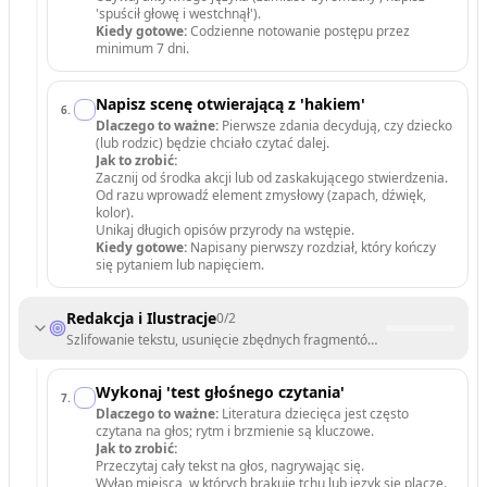
'spuścił głowę i westchnął').
Kiedy gotowe:
Codzienne notowanie postępu przez
minimum 7 dni.
Napisz scenę otwierającą z 'hakiem'
6
.
Dlaczego to ważne:
Pierwsze zdania decydują, czy dziecko
(lub rodzic) będzie chciało czytać dalej.
Jak to zrobić:
Zacznij od środka akcji lub od zaskakującego stwierdzenia.
Od razu wprowadź element zmysłowy (zapach, dźwięk,
kolor).
Unikaj długich opisów przyrody na wstępie.
Kiedy gotowe:
Napisany pierwszy rozdział, który kończy
się pytaniem lub napięciem.
Redakcja i Ilustracje
0
/
2
Szlifowanie tekstu, usunięcie zbędnych fragmentów i zaplanowanie wa
Wykonaj 'test głośnego czytania'
7
.
Dlaczego to ważne:
Literatura dziecięca jest często
czytana na głos; rytm i brzmienie są kluczowe.
Jak to zrobić:
Przeczytaj cały tekst na głos, nagrywając się.
Wyłap miejsca, w których brakuje tchu lub język się plącze.