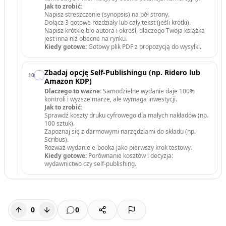
Jak to zrobić:
Napisz streszczenie (synopsis) na pół strony.
Dołącz 3 gotowe rozdziały lub cały tekst (jeśli krótki).
Napisz krótkie bio autora i określ, dlaczego Twoja książka
jest inna niż obecne na rynku.
Kiedy gotowe:
Gotowy plik PDF z propozycją do wysyłki.
Zbadaj opcję Self-Publishingu (np. Ridero lub
10
.
Amazon KDP)
Dlaczego to ważne:
Samodzielne wydanie daje 100%
kontroli i wyższe marże, ale wymaga inwestycji.
Jak to zrobić:
Sprawdź koszty druku cyfrowego dla małych nakładów (np.
100 sztuk).
Zapoznaj się z darmowymi narzędziami do składu (np.
Scribus).
Rozważ wydanie e-booka jako pierwszy krok testowy.
Kiedy gotowe:
Porównanie kosztów i decyzja:
wydawnictwo czy self-publishing.
0
0