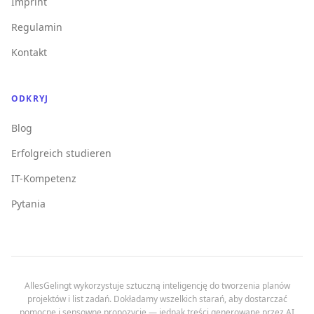
Imprint
Regulamin
Kontakt
ODKRYJ
Blog
Erfolgreich studieren
IT-Kompetenz
Pytania
AllesGelingt wykorzystuje sztuczną inteligencję do tworzenia planów
projektów i list zadań. Dokładamy wszelkich starań, aby dostarczać
pomocne i sensowne propozycje — jednak treści generowane przez AI