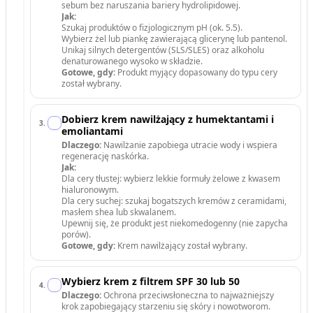
sebum bez naruszania bariery hydrolipidowej.
Jak:
Szukaj produktów o fizjologicznym pH (ok. 5.5).
Wybierz żel lub piankę zawierającą glicerynę lub pantenol.
Unikaj silnych detergentów (SLS/SLES) oraz alkoholu
denaturowanego wysoko w składzie.
Gotowe, gdy:
Produkt myjący dopasowany do typu cery
został wybrany.
Dobierz krem nawilżający z humektantami i
3
.
emoliantami
Dlaczego:
Nawilżanie zapobiega utracie wody i wspiera
regenerację naskórka.
Jak:
Dla cery tłustej: wybierz lekkie formuły żelowe z kwasem
hialuronowym.
Dla cery suchej: szukaj bogatszych kremów z ceramidami,
masłem shea lub skwalanem.
Upewnij się, że produkt jest niekomedogenny (nie zapycha
porów).
Gotowe, gdy:
Krem nawilżający został wybrany.
Wybierz krem z filtrem SPF 30 lub 50
4
.
Dlaczego:
Ochrona przeciwsłoneczna to najważniejszy
krok zapobiegający starzeniu się skóry i nowotworom.