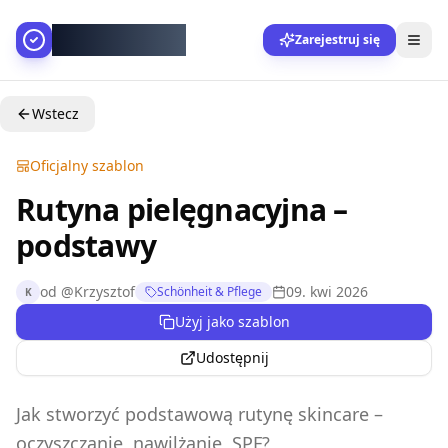
AllesGelingt!
Zarejestruj się
Wstecz
Oficjalny szablon
Rutyna pielęgnacyjna –
podstawy
od
@
Krzysztof
09. kwi 2026
Schönheit & Pflege
K
Użyj jako szablon
Udostępnij
Jak stworzyć podstawową rutynę skincare –
oczyszczanie, nawilżanie, SPF?