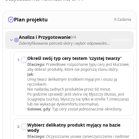
Plan projektu
9
Zadania
Analiza i Przygotowanie
0
/
4
Zidentyfikowanie potrzeb skóry i wybór odpowiednich składników akt
Określ swój typ cery testem 'czystej twarzy'
1
.
Dlaczego:
Prawidłowe rozpoznanie typu cery jest kluczowe,
aby dobrać produkty, które nie pogorszą stanu skóry.
Jak:
Umyj twarz delikatnym środkiem myjącym i osusz ją
ręcznikiem.
Nie nakładaj żadnych produktów przez 60 minut.
Po godzinie sprawdź: jeśli skóra się błyszczy (tłusta), jest
ściągnięta (sucha), błyszczy się tylko w strefie T (mieszana)
lub nie wykazuje dyskomfortu (normalna).
Gotowe, gdy:
Typ cery został jednoznacznie określony.
Wybierz delikatny produkt myjący na bazie
2
.
wody
Dlaczego:
Oczyszczanie usuwa zanieczyszczenia i nadmiar