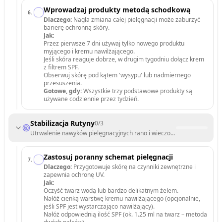
Wprowadzaj produkty metodą schodkową
6
.
Dlaczego:
Nagła zmiana całej pielęgnacji może zaburzyć
barierę ochronną skóry.
Jak:
Przez pierwsze 7 dni używaj tylko nowego produktu
myjącego i kremu nawilżającego.
Jeśli skóra reaguje dobrze, w drugim tygodniu dołącz krem
z filtrem SPF.
Obserwuj skórę pod kątem 'wysypu' lub nadmiernego
przesuszenia.
Gotowe, gdy:
Wszystkie trzy podstawowe produkty są
używane codziennie przez tydzień.
Stabilizacja Rutyny
0
/
3
Utrwalenie nawyków pielęgnacyjnych rano i wieczorem.
Zastosuj poranny schemat pielęgnacji
7
.
Dlaczego:
Przygotowuje skórę na czynniki zewnętrzne i
zapewnia ochronę UV.
Jak:
Oczyść twarz wodą lub bardzo delikatnym żelem.
Nałóż cienką warstwę kremu nawilżającego (opcjonalnie,
jeśli SPF jest wystarczająco nawilżający).
Nałóż odpowiednią ilość SPF (ok. 1.25 ml na twarz – metoda