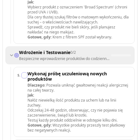
Jak:
Wybierz produkt z oznaczeniem 'Broad Spectrum' (chroni
przed UVA i UVB).
Dla cery tłustej szukaj filtrów o matowym wykończeniu, dla
suchej – o właściwościach nawilżających.
Sprawdź, czy produkt nie bieli skóry, jeśli planujesz
nakładać na niego makijaż.
Gotowe, gdy:
Krem z filtrem SPF został wybrany.
Wdrożenie i Testowanie
0
/
2
Bezpieczne wprowadzenie produktów do codziennego użytku bez pod
Wykonaj próbę uczuleniową nowych
5
.
produktów
Dlaczego:
Pozwala uniknąć gwałtownej reakcji alergicznej
na całej twarzy.
Jak:
Nałóż niewielką ilość produktu za uchem lub na linii
żuchwy.
Odczekaj 24-48 godzin, obserwując, czy nie pojawia się
zaczerwienienie, świąd lub krostki.
Testuj każdy produkt oddzielnie w odstępie kilku dni.
Gotowe, gdy:
Wszystkie produkty przeszły test płatkowy
bez negatywnych reakcji.