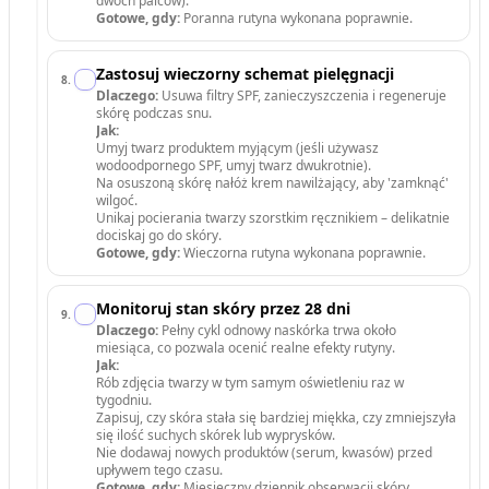
dwóch palców).
Gotowe, gdy:
Poranna rutyna wykonana poprawnie.
Zastosuj wieczorny schemat pielęgnacji
8
.
Dlaczego:
Usuwa filtry SPF, zanieczyszczenia i regeneruje
skórę podczas snu.
Jak:
Umyj twarz produktem myjącym (jeśli używasz
wodoodpornego SPF, umyj twarz dwukrotnie).
Na osuszoną skórę nałóż krem nawilżający, aby 'zamknąć'
wilgoć.
Unikaj pocierania twarzy szorstkim ręcznikiem – delikatnie
dociskaj go do skóry.
Gotowe, gdy:
Wieczorna rutyna wykonana poprawnie.
Monitoruj stan skóry przez 28 dni
9
.
Dlaczego:
Pełny cykl odnowy naskórka trwa około
miesiąca, co pozwala ocenić realne efekty rutyny.
Jak:
Rób zdjęcia twarzy w tym samym oświetleniu raz w
tygodniu.
Zapisuj, czy skóra stała się bardziej miękka, czy zmniejszyła
się ilość suchych skórek lub wyprysków.
Nie dodawaj nowych produktów (serum, kwasów) przed
upływem tego czasu.
Gotowe, gdy:
Miesięczny dziennik obserwacji skóry