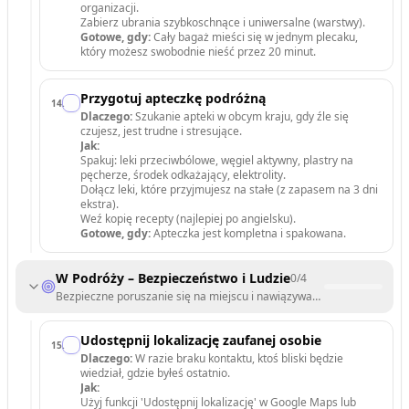
organizacji.
Zabierz ubrania szybkoschnące i uniwersalne (warstwy).
Gotowe, gdy:
Cały bagaż mieści się w jednym plecaku,
który możesz swobodnie nieść przez 20 minut.
Przygotuj apteczkę podróżną
14
.
Dlaczego:
Szukanie apteki w obcym kraju, gdy źle się
czujesz, jest trudne i stresujące.
Jak:
Spakuj: leki przeciwbólowe, węgiel aktywny, plastry na
pęcherze, środek odkażający, elektrolity.
Dołącz leki, które przyjmujesz na stałe (z zapasem na 3 dni
ekstra).
Weź kopię recepty (najlepiej po angielsku).
Gotowe, gdy:
Apteczka jest kompletna i spakowana.
W Podróży – Bezpieczeństwo i Ludzie
0
/
4
Bezpieczne poruszanie się na miejscu i nawiązywanie wartościowych
Udostępnij lokalizację zaufanej osobie
15
.
Dlaczego:
W razie braku kontaktu, ktoś bliski będzie
wiedział, gdzie byłeś ostatnio.
Jak:
Użyj funkcji 'Udostępnij lokalizację' w Google Maps lub