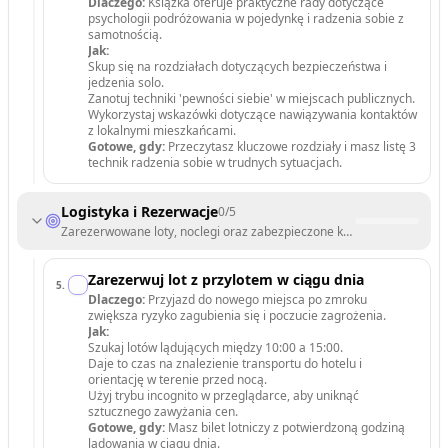
Dlaczego:
Książka oferuje praktyczne rady dotyczące
psychologii podróżowania w pojedynkę i radzenia sobie z
samotnością.
Jak:
Skup się na rozdziałach dotyczących bezpieczeństwa i
jedzenia solo.
Zanotuj techniki 'pewności siebie' w miejscach publicznych.
Wykorzystaj wskazówki dotyczące nawiązywania kontaktów
z lokalnymi mieszkańcami.
Gotowe, gdy:
Przeczytasz kluczowe rozdziały i masz listę 3
technik radzenia sobie w trudnych sytuacjach.
Logistyka i Rezerwacje
0
/
5
Zarezerwowane loty, noclegi oraz zabezpieczone kwestie zdrowotne i
Zarezerwuj lot z przylotem w ciągu dnia
5
.
Dlaczego:
Przyjazd do nowego miejsca po zmroku
zwiększa ryzyko zagubienia się i poczucie zagrożenia.
Jak:
Szukaj lotów lądujących między 10:00 a 15:00.
Daje to czas na znalezienie transportu do hotelu i
orientację w terenie przed nocą.
Użyj trybu incognito w przeglądarce, aby uniknąć
sztucznego zawyżania cen.
Gotowe, gdy:
Masz bilet lotniczy z potwierdzoną godziną
lądowania w ciągu dnia.