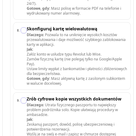
24/7).
Gotowe, gdy:
Masz polisę w formacie PDF na telefonie i
wydrukowany numer alarmowy.
Skonfiguruj kartę wielowalutową
8
.
Dlaczego:
Pozwala to na uniknięcie wysokich kosztów
przewalutowania i daje możliwość szybkiego zablokowania
karty w aplikacji.
Jak:
Załóż konto w usłudze typu Revolut lub Wise.
Zamów fizyczną kartę (nie polegaj tylko na Google/Apple
Pay).
Ustaw limity wypłat z bankomatów i płatności zbliżeniowych
dla bezpieczeństwa.
Gotowe, gdy:
Masz aktywną kartę z zasilonym subkontem
w walucie docelowej.
Zrób cyfrowe kopie wszystkich dokumentów
9
.
Dlaczego:
Utrata fizycznego paszportu to największy
problem podróżnika solo. Kopie ułatwiają procedury w
ambasadzie.
Jak:
Zeskanuj paszport, dowód, polisę ubezpieczeniową i
potwierdzenia rezerwacji.
Wyślij je na swój e-mail i zapisz w chmurze dostępnej