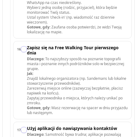
WhatsApp na czas nieokreślony.
Wybierz jedną osobę (rodzic, przyjaciel), która będzie
monitorować Twój status.
Ustal system 'check-in' (np. wiadomość raz dziennie
wieczorem).
Gotowe, gdy:
Zaufana osoba potwierdzi, że widzi Twoją
lokalizację na mapie.
Zapisz się na Free Walking Tour pierwszego
16
.
dnia
Dlaczego:
To najszybszy sposób na poznanie topografii
miasta i poznanie innych podróżników solo w bezpiecznej
grupie.
Jak:
Znajdź lokalnego organizatora (np. Sandemans lub lokalne
stowarzyszenie przewodników).
Zarezerwuj miejsce online (zazwyczaj bezpłatnie, płacisz
napiwek na końcu).
Zapytaj przewodnika o miejsca, których należy unikać po
zmroku.
Gotowe, gdy:
Masz rezerwację na spacer w dniu przyjazdu
lub następnym.
Użyj aplikacji do nawiązywania kontaktów
17
.
Dlaczego:
Samotność bywa trudna; aplikacje pozwalają