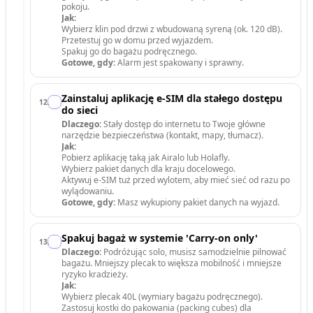
pokoju.
Jak:
Wybierz klin pod drzwi z wbudowaną syreną (ok. 120 dB).
Przetestuj go w domu przed wyjazdem.
Spakuj go do bagażu podręcznego.
Gotowe, gdy:
Alarm jest spakowany i sprawny.
Zainstaluj aplikację e-SIM dla stałego dostępu
12
.
do sieci
Dlaczego:
Stały dostęp do internetu to Twoje główne
narzędzie bezpieczeństwa (kontakt, mapy, tłumacz).
Jak:
Pobierz aplikację taką jak Airalo lub Holafly.
Wybierz pakiet danych dla kraju docelowego.
Aktywuj e-SIM tuż przed wylotem, aby mieć sieć od razu po
wylądowaniu.
Gotowe, gdy:
Masz wykupiony pakiet danych na wyjazd.
Spakuj bagaż w systemie 'Carry-on only'
13
.
Dlaczego:
Podróżując solo, musisz samodzielnie pilnować
bagażu. Mniejszy plecak to większa mobilność i mniejsze
ryzyko kradzieży.
Jak:
Wybierz plecak 40L (wymiary bagażu podręcznego).
Zastosuj kostki do pakowania (packing cubes) dla