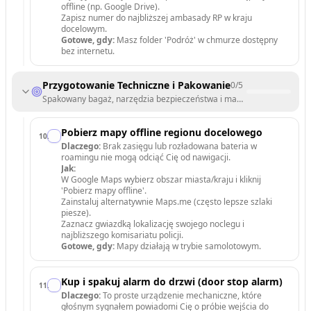
offline (np. Google Drive).
Zapisz numer do najbliższej ambasady RP w kraju
docelowym.
Gotowe, gdy:
Masz folder 'Podróż' w chmurze dostępny
bez internetu.
Przygotowanie Techniczne i Pakowanie
0
/
5
Spakowany bagaż, narzędzia bezpieczeństwa i mapy gotowe do użyci
Pobierz mapy offline regionu docelowego
10
.
Dlaczego:
Brak zasięgu lub rozładowana bateria w
roamingu nie mogą odciąć Cię od nawigacji.
Jak:
W Google Maps wybierz obszar miasta/kraju i kliknij
'Pobierz mapy offline'.
Zainstaluj alternatywnie Maps.me (często lepsze szlaki
piesze).
Zaznacz gwiazdką lokalizację swojego noclegu i
najbliższego komisariatu policji.
Gotowe, gdy:
Mapy działają w trybie samolotowym.
Kup i spakuj alarm do drzwi (door stop alarm)
11
.
Dlaczego:
To proste urządzenie mechaniczne, które
głośnym sygnałem powiadomi Cię o próbie wejścia do