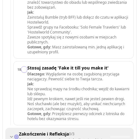
znaleźć towarzystwo do obiadu lub wspólnego zwiedzania
bez zobowiązań.
Jak:
Zainstaluj Bumble (tryb BFF) lub dołącz do czatu w aplikacji
Hostelworld.
Sprawdź grupy na Facebooku: 'Solo Female Travelers' lub
'Hostelworld Community'.
Zawsze spotykaj się z nowymi osobami w miejscach
publicznych.
Gotowe, gdy:
Masz zainstalowaną min. jedną aplikację i
uzupełniony profil.
Stosuj zasadę 'Fake it till you make it'
18
.
Dlaczego:
Wyglądanie na osobę zagubioną przyciąga
naciągaczy. Pewność siebie to Twoja tarcza.
Jak:
Nie sprawdzaj mapy na środku chodnika; wejdź do kawiarni
lub sklepu.
Idź pewnym krokiem, nawet jeśli nie jesteś pewien drogi.
Noś słuchawki (ale bez muzyki!), aby unikać niechcianych
zaczepek, zachowując czujność słuchową.
Gotowe, gdy:
Przejdziesz pierwszy odcinek z lotniska do
hotelu bez okazywania stresu.
Zakończenie i Refleksja
0
/
3