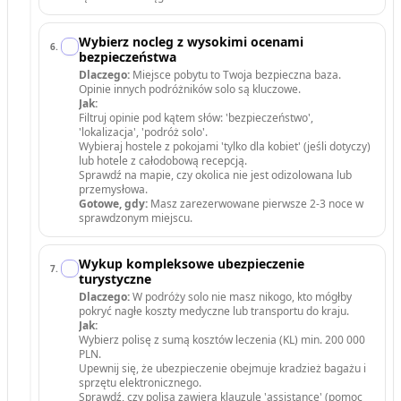
Wybierz nocleg z wysokimi ocenami
6
.
bezpieczeństwa
Dlaczego:
Miejsce pobytu to Twoja bezpieczna baza.
Opinie innych podróżników solo są kluczowe.
Jak:
Filtruj opinie pod kątem słów: 'bezpieczeństwo',
'lokalizacja', 'podróż solo'.
Wybieraj hostele z pokojami 'tylko dla kobiet' (jeśli dotyczy)
lub hotele z całodobową recepcją.
Sprawdź na mapie, czy okolica nie jest odizolowana lub
przemysłowa.
Gotowe, gdy:
Masz zarezerwowane pierwsze 2-3 noce w
sprawdzonym miejscu.
Wykup kompleksowe ubezpieczenie
7
.
turystyczne
Dlaczego:
W podróży solo nie masz nikogo, kto mógłby
pokryć nagłe koszty medyczne lub transportu do kraju.
Jak:
Wybierz polisę z sumą kosztów leczenia (KL) min. 200 000
PLN.
Upewnij się, że ubezpieczenie obejmuje kradzież bagażu i
sprzętu elektronicznego.
Sprawdź, czy polisa zawiera klauzulę 'assistance' (pomoc