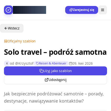
AllesGelingt!
Zarejestruj się
Wstecz
Oficjalny szablon
Solo travel – podróż samotna
od
@
Krzysztof
09. kwi 2026
Reisen & Abenteuer
K
Użyj jako szablon
Udostępnij
Jak bezpiecznie podróżować samotnie – porady,
destynacje, nawiązywanie kontaktów?