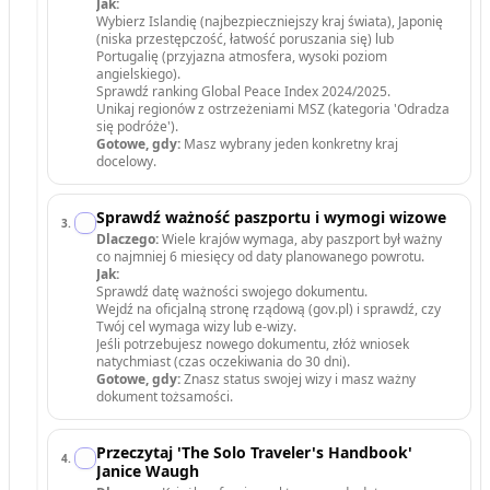
Jak:
Wybierz Islandię (najbezpieczniejszy kraj świata), Japonię
(niska przestępczość, łatwość poruszania się) lub
Portugalię (przyjazna atmosfera, wysoki poziom
angielskiego).
Sprawdź ranking Global Peace Index 2024/2025.
Unikaj regionów z ostrzeżeniami MSZ (kategoria 'Odradza
się podróże').
Gotowe, gdy:
Masz wybrany jeden konkretny kraj
docelowy.
Sprawdź ważność paszportu i wymogi wizowe
3
.
Dlaczego:
Wiele krajów wymaga, aby paszport był ważny
co najmniej 6 miesięcy od daty planowanego powrotu.
Jak:
Sprawdź datę ważności swojego dokumentu.
Wejdź na oficjalną stronę rządową (gov.pl) i sprawdź, czy
Twój cel wymaga wizy lub e-wizy.
Jeśli potrzebujesz nowego dokumentu, złóż wniosek
natychmiast (czas oczekiwania do 30 dni).
Gotowe, gdy:
Znasz status swojej wizy i masz ważny
dokument tożsamości.
Przeczytaj 'The Solo Traveler's Handbook'
4
.
Janice Waugh