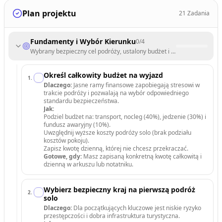
Plan projektu
21
Zadania
Fundamenty i Wybór Kierunku
0
/
4
Wybrany bezpieczny cel podróży, ustalony budżet i ramy czasowe.
Określ całkowity budżet na wyjazd
1
.
Dlaczego:
Jasne ramy finansowe zapobiegają stresowi w
trakcie podróży i pozwalają na wybór odpowiedniego
standardu bezpieczeństwa.
Jak:
Podziel budżet na: transport, nocleg (40%), jedzenie (30%) i
fundusz awaryjny (10%).
Uwzględnij wyższe koszty podróży solo (brak podziału
kosztów pokoju).
Zapisz kwotę dzienną, której nie chcesz przekraczać.
Gotowe, gdy:
Masz zapisaną konkretną kwotę całkowitą i
dzienną w arkuszu lub notatniku.
Wybierz bezpieczny kraj na pierwszą podróż
2
.
solo
Dlaczego:
Dla początkujących kluczowe jest niskie ryzyko
przestępczości i dobra infrastruktura turystyczna.