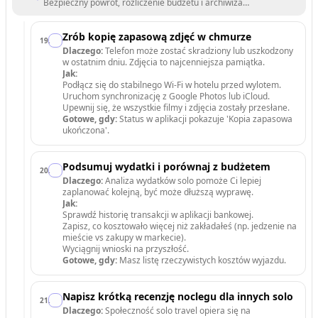
Bezpieczny powrót, rozliczenie budżetu i archiwizacja wspomnień.
Zrób kopię zapasową zdjęć w chmurze
19
.
Dlaczego:
Telefon może zostać skradziony lub uszkodzony
w ostatnim dniu. Zdjęcia to najcenniejsza pamiątka.
Jak:
Podłącz się do stabilnego Wi-Fi w hotelu przed wylotem.
Uruchom synchronizację z Google Photos lub iCloud.
Upewnij się, że wszystkie filmy i zdjęcia zostały przesłane.
Gotowe, gdy:
Status w aplikacji pokazuje 'Kopia zapasowa
ukończona'.
Podsumuj wydatki i porównaj z budżetem
20
.
Dlaczego:
Analiza wydatków solo pomoże Ci lepiej
zaplanować kolejną, być może dłuższą wyprawę.
Jak:
Sprawdź historię transakcji w aplikacji bankowej.
Zapisz, co kosztowało więcej niż zakładałeś (np. jedzenie na
mieście vs zakupy w markecie).
Wyciągnij wnioski na przyszłość.
Gotowe, gdy:
Masz listę rzeczywistych kosztów wyjazdu.
Napisz krótką recenzję noclegu dla innych solo
21
.
Dlaczego:
Społeczność solo travel opiera się na