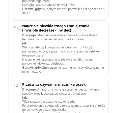
poprzedniego rzędu.
Pamiętaj, aby nie wbijać się zbyt luźno.
Gotowe, gdy:
W jednym rzędzie podwoiłeś liczbę oczek z 6
do 12.
Naucz się niewidocznego zmniejszania
9
.
(invisible decrease - inv dec)
Dlaczego:
Standardowe zmniejszanie zostawia dziury;
technika 'invisible' jest estetyczna i szczelna.
Jak:
Wbij szydełko tylko w przednią pętelkę (front loop)
pierwszego oczka, a potem od razu w przednią pętelkę
drugiego oczka.
Narzuć nitkę, przeciągnij przez obie pętelki, narzuć
ponownie i dokończ półsłupek.
Gotowe, gdy:
Zmniejszenie jest niemal niewidoczne na tle
innych oczek.
Przećwicz używanie znacznika oczek
10
.
Dlaczego:
Amigurumi robi się spiralnie, bez zamykania
rzędów, więc łatwo zgubić początek okrążenia.
Jak:
Włóż znacznik w ostatnie oczko rzędu.
Po przerobieniu całego okrążenia, wyjmij znacznik i przełóż
go do nowego ostatniego oczka.