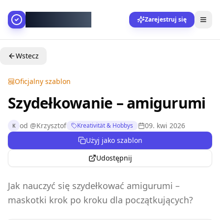
AllesGelingt!
Zarejestruj się
Wstecz
Oficjalny szablon
Szydełkowanie – amigurumi
od
@
Krzysztof
09. kwi 2026
Kreativität & Hobbys
K
Użyj jako szablon
Udostępnij
Jak nauczyć się szydełkować amigurumi –
maskotki krok po kroku dla początkujących?