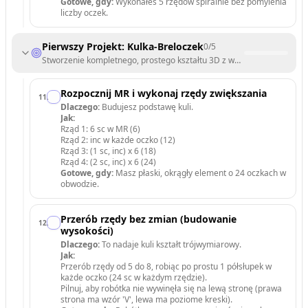
Gotowe, gdy:
Wykonałeś 5 rzędów spiralnie bez pomylenia
liczby oczek.
Pierwszy Projekt: Kulka-Breloczek
0
/
5
Stworzenie kompletnego, prostego kształtu 3D z wypełnieniem.
Rozpocznij MR i wykonaj rzędy zwiększania
11
.
Dlaczego:
Budujesz podstawę kuli.
Jak:
Rząd 1: 6 sc w MR (6)
Rząd 2: inc w każde oczko (12)
Rząd 3: (1 sc, inc) x 6 (18)
Rząd 4: (2 sc, inc) x 6 (24)
Gotowe, gdy:
Masz płaski, okrągły element o 24 oczkach w
obwodzie.
Przerób rzędy bez zmian (budowanie
12
.
wysokości)
Dlaczego:
To nadaje kuli kształt trójwymiarowy.
Jak:
Przerób rzędy od 5 do 8, robiąc po prostu 1 półsłupek w
każde oczko (24 sc w każdym rzędzie).
Pilnuj, aby robótka nie wywinęła się na lewą stronę (prawa
strona ma wzór 'V', lewa ma poziome kreski).