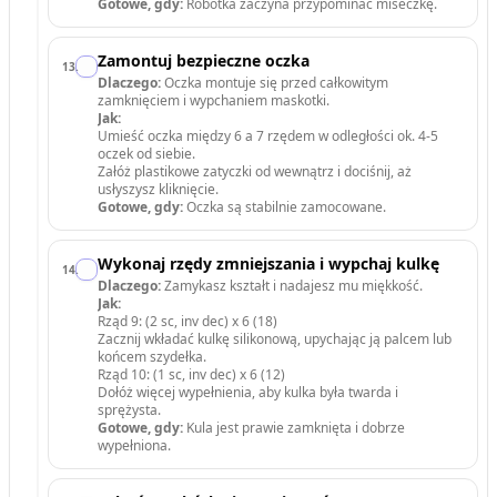
Gotowe, gdy:
Robótka zaczyna przypominać miseczkę.
Zamontuj bezpieczne oczka
13
.
Dlaczego:
Oczka montuje się przed całkowitym
zamknięciem i wypchaniem maskotki.
Jak:
Umieść oczka między 6 a 7 rzędem w odległości ok. 4-5
oczek od siebie.
Załóż plastikowe zatyczki od wewnątrz i dociśnij, aż
usłyszysz kliknięcie.
Gotowe, gdy:
Oczka są stabilnie zamocowane.
Wykonaj rzędy zmniejszania i wypchaj kulkę
14
.
Dlaczego:
Zamykasz kształt i nadajesz mu miękkość.
Jak:
Rząd 9: (2 sc, inv dec) x 6 (18)
Zacznij wkładać kulkę silikonową, upychając ją palcem lub
końcem szydełka.
Rząd 10: (1 sc, inv dec) x 6 (12)
Dołóż więcej wypełnienia, aby kulka była twarda i
sprężysta.
Gotowe, gdy:
Kula jest prawie zamknięta i dobrze
wypełniona.