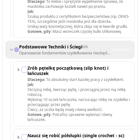
Dlaczego:
To lekkie i sprężyste wypełnienie sprawia, że
maskotka zachowuje kształt nawet po praniu.
Jak:
Szukaj produktu z certyfikatem bezpieczeństwa (np. OEKO-
TEX), szczególnie jeśli maskotka jest dla dziecka.
Unikaj waty kosmetycznej, która zbija się w twarde grudki.
Gotowe, gdy:
Masz woreczek czystej kulki silikonowej.
Podstawowe Techniki i Ściegi
0
/
6
Opanowanie fundamentów szydełkowania niezbędnych do tworzenia k
Zrób pętelkę początkową (slip knot) i
5
.
łańcuszek
Dlaczego:
To absolutny start każdej pracy z szydełkiem.
Jak:
Skrzyżuj nitkę, tworząc pętlę, i przeciągnij przez nią nitkę
roboczą.
Wykonaj 10 oczek łańcuszka, narzucając nitkę na szydełko i
przeciągając przez pętlę.
Ćwicz, aż oczka będą miały równą wielkość.
Gotowe, gdy:
Potrafisz sprawnie wykonać równy
łańcuszek.
Naucz się robić półsłupki (single crochet - sc)
6
.