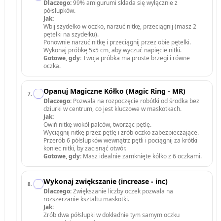
Dlaczego:
99% amigurumi składa się wyłącznie z
półsłupków.
Jak:
Wbij szydełko w oczko, narzuć nitkę, przeciągnij (masz 2
pętelki na szydełku).
Ponownie narzuć nitkę i przeciągnij przez obie pętelki.
Wykonaj próbkę 5x5 cm, aby wyczuć napięcie nitki.
Gotowe, gdy:
Twoja próbka ma proste brzegi i równe
oczka.
Opanuj Magiczne Kółko (Magic Ring - MR)
7
.
Dlaczego:
Pozwala na rozpoczęcie robótki od środka bez
dziurki w centrum, co jest kluczowe w maskotkach.
Jak:
Owiń nitkę wokół palców, tworząc pętlę.
Wyciągnij nitkę przez pętlę i zrób oczko zabezpieczające.
Przerób 6 półsłupków wewnątrz pętli i pociągnij za krótki
koniec nitki, by zacisnąć otwór.
Gotowe, gdy:
Masz idealnie zamknięte kółko z 6 oczkami.
Wykonaj zwiększanie (increase - inc)
8
.
Dlaczego:
Zwiększanie liczby oczek pozwala na
rozszerzanie kształtu maskotki.
Jak:
Zrób dwa półsłupki w dokładnie tym samym oczku