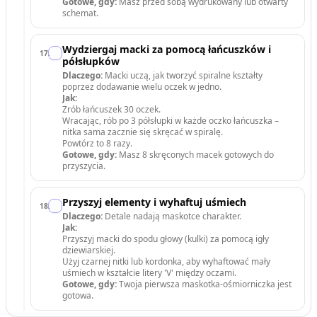
Gotowe, gdy:
Masz przed sobą wydrukowany lub otwarty
schemat.
Wydziergaj macki za pomocą łańcuszków i
17
.
półsłupków
Dlaczego:
Macki uczą, jak tworzyć spiralne kształty
poprzez dodawanie wielu oczek w jedno.
Jak:
Zrób łańcuszek 30 oczek.
Wracając, rób po 3 półsłupki w każde oczko łańcuszka –
nitka sama zacznie się skręcać w spiralę.
Powtórz to 8 razy.
Gotowe, gdy:
Masz 8 skręconych macek gotowych do
przyszycia.
Przyszyj elementy i wyhaftuj uśmiech
18
.
Dlaczego:
Detale nadają maskotce charakter.
Jak:
Przyszyj macki do spodu głowy (kulki) za pomocą igły
dziewiarskiej.
Użyj czarnej nitki lub kordonka, aby wyhaftować mały
uśmiech w kształcie litery 'V' między oczami.
Gotowe, gdy:
Twoja pierwsza maskotka-ośmiorniczka jest
gotowa.