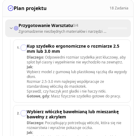
Plan projektu
18
Zadania
Przygotowanie Warsztatu
0
/
4
Zgromadzenie niezbędnych materiałów i narzędzi do rozpoczęcia nau
Kup szydełko ergonomiczne o rozmiarze 2.5
1
.
mm lub 3.0 mm
Dlaczego:
Odpowiedni rozmiar szydełka jest kluczowy, aby
splot był ciasny i wypełnienie nie wychodziło na zewnątrz.
Jak:
Wybierz model z gumową lub plastikową rączką dla wygody
dłoni.
Rozmiar 2.5-3.0 mm najlepiej współpracuje ze
standardową włóczką do maskotek.
Sprawdź, czy haczyk jest gładki i nie haczy nitki.
Gotowe, gdy:
Masz fizycznie szydełko gotowe do pracy.
Wybierz włóczkę bawełnianą lub mieszankę
2
.
bawełny z akrylem
Dlaczego:
Początkujący potrzebują włóczki, która się nie
rozwarstwia i wyraźnie pokazuje oczka.
Jak: