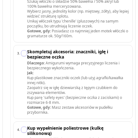
Szukaj włóczki o składzie 50% bawełna / 50% akryl lub
100% bawełna merceryzowana.
Wybierz jasny, jednolity kolor (np. miętowy, żółty), aby lepiej
widzieć strukturę splotu.
Unikaj włóczek typu 'chenille' (pluszowych) na samym
początku, bo utrudniają liczenie oczek.
Gotowe, gdy:
Posiadasz co najmniej jeden motek włóczki o
gramaturze ok. 50g/160m.
Skompletuj akcesoria: znaczniki, igłę i
3
.
bezpieczne oczka
Dlaczego:
Amigurumi wymaga precyzyjnego liczenia i
bezpiecznego wykończenia.
Jak:
Kup plastikowe znaczniki oczek (lub użyj agrafki/kawałka
innej nitki).
Zaopatrz się w igłę dziewiarską z tępym czubkiem do
zszywania elementów.
Kup parę 'safety eyes' (bezpieczne oczka z zaciskami) o
rozmiarze 6-8 mm.
Gotowe, gdy:
Masz zestaw akcesoriów w pudełku
przybornika.
Kup wypełnienie poliestrowe (kulkę
4
.
silikonową)