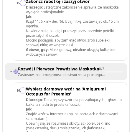
Zakończ robótkę i zaszyj otwór
15
.
Dlaczego:
Estetyczne zakończenie sprawia, że maskotka
wygląda profesjonalnie.
Jak:
Rząd 11: 6 x inv dec (6). Utnij nitkę, zostawiając ok. 15 cm
ogonka.
Nawlecz nitkę na igłę i przeszyj przez przednie pętelki
pozostałych 6 oczek.
Mocno pociągnij, aby zamknąć otwór, zrób supełek i
schowaj nitkę wewnątrz kulki.
Gotowe, gdy:
Masz gotową, idealnie okrągłą kulkę bez
widocznych szwów.
Rozwój i Pierwsza Prawdziwa Maskotka
0
/
3
Zastosowanie umiejętności do stworzenia prostego zwierzątka (np. oś
Wybierz darmowy wzór na 'Amigurumi
16
.
Octopus for Preemies'
Dlaczego:
To najlepszy wzór dla początkujących – głowa to
kulka, a macki to proste łańcuszki.
Jak:
Znajdź wzór w internecie (np. na portalach z darmowymi
schematami).
Upewnij się, że rozumiesz skróty: sc (półsłupek), inc
(zwiększanie), dec (zmniejszanie), ch (łańcuszek).