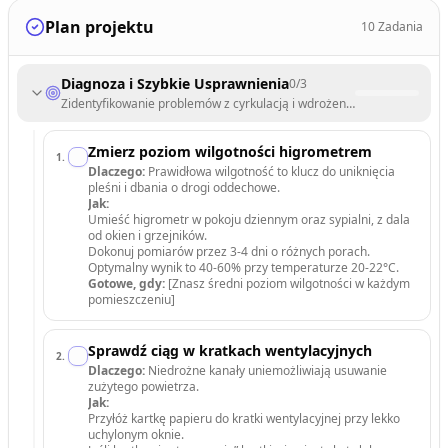
Plan projektu
10
Zadania
Diagnoza i Szybkie Usprawnienia
0
/
3
Zidentyfikowanie problemów z cyrkulacją i wdrożenie bezkosztowych
Zmierz poziom wilgotności higrometrem
1
.
Dlaczego:
Prawidłowa wilgotność to klucz do uniknięcia
pleśni i dbania o drogi oddechowe.
Jak:
Umieść higrometr w pokoju dziennym oraz sypialni, z dala
od okien i grzejników.
Dokonuj pomiarów przez 3-4 dni o różnych porach.
Optymalny wynik to 40-60% przy temperaturze 20-22°C.
Gotowe, gdy:
[Znasz średni poziom wilgotności w każdym
pomieszczeniu]
Sprawdź ciąg w kratkach wentylacyjnych
2
.
Dlaczego:
Niedrożne kanały uniemożliwiają usuwanie
zużytego powietrza.
Jak:
Przyłóż kartkę papieru do kratki wentylacyjnej przy lekko
uchylonym oknie.