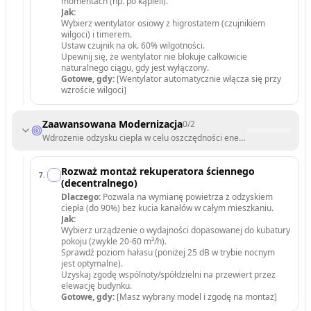
momentach (np. po kąpieli).
Jak:
Wybierz wentylator osiowy z higrostatem (czujnikiem
wilgoci) i timerem.
Ustaw czujnik na ok. 60% wilgotności.
Upewnij się, że wentylator nie blokuje całkowicie
naturalnego ciągu, gdy jest wyłączony.
Gotowe, gdy:
[Wentylator automatycznie włącza się przy
wzroście wilgoci]
Zaawansowana Modernizacja
0
/
2
Wdrożenie odzysku ciepła w celu oszczędności energii.
Rozważ montaż rekuperatora ściennego
7
.
(decentralnego)
Dlaczego:
Pozwala na wymianę powietrza z odzyskiem
ciepła (do 90%) bez kucia kanałów w całym mieszkaniu.
Jak:
Wybierz urządzenie o wydajności dopasowanej do kubatury
pokoju (zwykle 20-60 m³/h).
Sprawdź poziom hałasu (poniżej 25 dB w trybie nocnym
jest optymalne).
Uzyskaj zgodę wspólnoty/spółdzielni na przewiert przez
elewację budynku.
Gotowe, gdy:
[Masz wybrany model i zgodę na montaż]