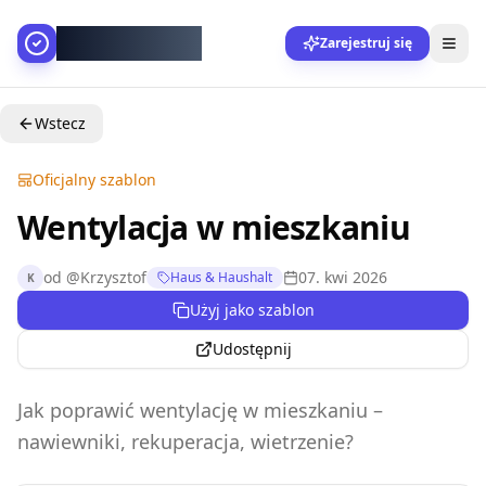
AllesGelingt!
Zarejestruj się
Wstecz
Oficjalny szablon
Wentylacja w mieszkaniu
od
@
Krzysztof
07. kwi 2026
Haus & Haushalt
K
Użyj jako szablon
Udostępnij
Jak poprawić wentylację w mieszkaniu –
nawiewniki, rekuperacja, wietrzenie?