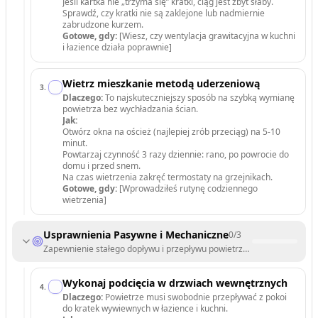
Jeśli kartka nie „trzyma się” kratki, ciąg jest zbyt słaby.
Sprawdź, czy kratki nie są zaklejone lub nadmiernie
zabrudzone kurzem.
Gotowe, gdy:
[Wiesz, czy wentylacja grawitacyjna w kuchni
i łazience działa poprawnie]
Wietrz mieszkanie metodą uderzeniową
3
.
Dlaczego:
To najskuteczniejszy sposób na szybką wymianę
powietrza bez wychładzania ścian.
Jak:
Otwórz okna na oścież (najlepiej zrób przeciąg) na 5-10
minut.
Powtarzaj czynność 3 razy dziennie: rano, po powrocie do
domu i przed snem.
Na czas wietrzenia zakręć termostaty na grzejnikach.
Gotowe, gdy:
[Wprowadziłeś rutynę codziennego
wietrzenia]
Usprawnienia Pasywne i Mechaniczne
0
/
3
Zapewnienie stałego dopływu i przepływu powietrza między pomieszc
Wykonaj podcięcia w drzwiach wewnętrznych
4
.
Dlaczego:
Powietrze musi swobodnie przepływać z pokoi
do kratek wywiewnych w łazience i kuchni.