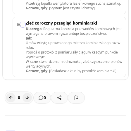
Przetrzyj łopatki wentylatora łazienkowego suchą szmatką.
Gotowe, gdy:
[System jest czysty i drożny]
Zleć coroczny przegląd kominiarski
10
.
Dlaczego:
Regularna kontrola przewodów kominowych jest
wymagana prawem i gwarantuje bezpieczeństwo.
Jak:
Umów wizytę uprawnionego mistrza kominiarskiego raz w
roku.
Poproś o protokół z pomiaru siły ciągu w każdym punkcie
wywiewnym.
W razie stwierdzenia niedrożności, zleć czyszczenie pionów
wentylacyjnych.
Gotowe, gdy:
[Posiadasz aktualny protokół kominiarski]
0
0