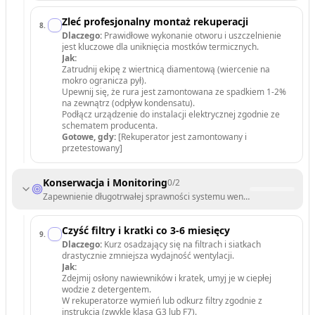
Zleć profesjonalny montaż rekuperacji
8
.
Dlaczego:
Prawidłowe wykonanie otworu i uszczelnienie
jest kluczowe dla uniknięcia mostków termicznych.
Jak:
Zatrudnij ekipę z wiertnicą diamentową (wiercenie na
mokro ogranicza pył).
Upewnij się, że rura jest zamontowana ze spadkiem 1-2%
na zewnątrz (odpływ kondensatu).
Podłącz urządzenie do instalacji elektrycznej zgodnie ze
schematem producenta.
Gotowe, gdy:
[Rekuperator jest zamontowany i
przetestowany]
Konserwacja i Monitoring
0
/
2
Zapewnienie długotrwałej sprawności systemu wentylacyjnego.
Czyść filtry i kratki co 3-6 miesięcy
9
.
Dlaczego:
Kurz osadzający się na filtrach i siatkach
drastycznie zmniejsza wydajność wentylacji.
Jak:
Zdejmij osłony nawiewników i kratek, umyj je w ciepłej
wodzie z detergentem.
W rekuperatorze wymień lub odkurz filtry zgodnie z
instrukcją (zwykle klasa G3 lub F7).