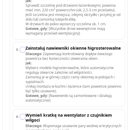
Jak:
Sprawdź szczelinę pod drzwiami łazienkowymi; powinna
mieć min. 220 cm² powierzchni (ok. 2,5-3 cm prześwitu).
Jeśli szczelina jest mniejsza, zdejmij skrzydło i przytnij je od
dołu lub zamontuj tuleje/kratkę.
W drzwiach do pokoi wystarczy szczelina ok. 1 cm.
Gotowe, gdy:
[Wszystkie drzwi wewnętrzne mają
wymagany prześwit wentylacyjny]
Zainstaluj nawiewniki okienne higrosterowalne
5
.
Dlaczego:
Zapewniają kontrolowany dopływ świeżego
powietrza bez konieczności otwierania okien.
Jak:
Wybierz modele higrosterowalne, które automatycznie
regulują otwarcie zależnie od wilgotności.
Zamontuj je w górnej części ramy okiennej w pokojach i
sypialniach.
Unikaj montażu w kuchni i łazience (tam powietrze powinno
być tylko usuwane).
Gotowe, gdy:
[Nawiewniki są zamontowane i działają
automatycznie]
Wymień kratkę na wentylator z czujnikiem
6
.
wilgoci
Dlaczego:
Wspomaga usuwanie pary wodnej w krytycznych