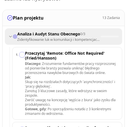
Plan projektu
13
Zadania
Analiza i Audyt Stanu Obecnego
0
/
3
Zidentyfikowanie luk w komunikacji i kompetencjach cyfrowych zespoł
Przeczytaj 'Remote: Office Not Required'
1
.
(Fried/Hansson)
Dlaczego:
Zrozumienie fundamentów pracy rozproszonej
od pionierów branży pozwala uniknąć błędnego
przenoszenia nawyków biurowych do świata online.
Jak:
Skup się na rozdziałach dotyczących 'asynchroniczności' i
'pracy głębokiej'.
Zanotuj 3 kluczowe zasady, które wdrożysz w swoim
zespole.
Zwróć uwagę na koncepcję 'wyjścia z biura' jako zysku dla
produktywności.
Gotowe, gdy:
Po sporządzeniu notatki z 3 konkretnymi
zmianami do wdrożenia.