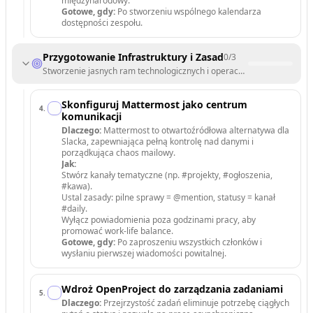
międzynarodowy.
Gotowe, gdy:
Po stworzeniu wspólnego kalendarza
dostępności zespołu.
Przygotowanie Infrastruktury i Zasad
0
/
3
Stworzenie jasnych ram technologicznych i operacyjnych dla zespołu.
Skonfiguruj Mattermost jako centrum
4
.
komunikacji
Dlaczego:
Mattermost to otwartoźródłowa alternatywa dla
Slacka, zapewniająca pełną kontrolę nad danymi i
porządkująca chaos mailowy.
Jak:
Stwórz kanały tematyczne (np. #projekty, #ogłoszenia,
#kawa).
Ustal zasady: pilne sprawy = @mention, statusy = kanał
#daily.
Wyłącz powiadomienia poza godzinami pracy, aby
promować work-life balance.
Gotowe, gdy:
Po zaproszeniu wszystkich członków i
wysłaniu pierwszej wiadomości powitalnej.
Wdroż OpenProject do zarządzania zadaniami
5
.
Dlaczego:
Przejrzystość zadań eliminuje potrzebę ciągłych