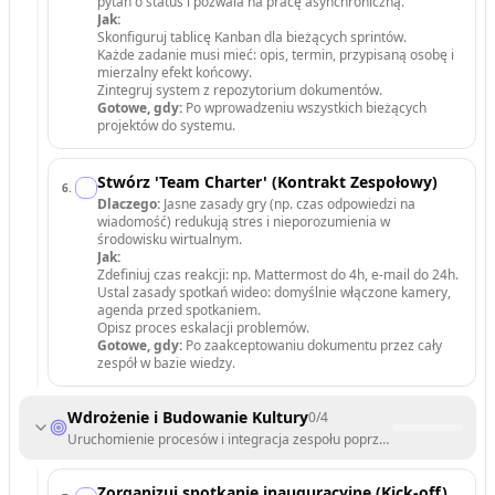
pytań o status i pozwala na pracę asynchroniczną.
Jak:
Skonfiguruj tablicę Kanban dla bieżących sprintów.
Każde zadanie musi mieć: opis, termin, przypisaną osobę i
mierzalny efekt końcowy.
Zintegruj system z repozytorium dokumentów.
Gotowe, gdy:
Po wprowadzeniu wszystkich bieżących
projektów do systemu.
Stwórz 'Team Charter' (Kontrakt Zespołowy)
6
.
Dlaczego:
Jasne zasady gry (np. czas odpowiedzi na
wiadomość) redukują stres i nieporozumienia w
środowisku wirtualnym.
Jak:
Zdefiniuj czas reakcji: np. Mattermost do 4h, e-mail do 24h.
Ustal zasady spotkań wideo: domyślnie włączone kamery,
agenda przed spotkaniem.
Opisz proces eskalacji problemów.
Gotowe, gdy:
Po zaakceptowaniu dokumentu przez cały
zespół w bazie wiedzy.
Wdrożenie i Budowanie Kultury
0
/
4
Uruchomienie procesów i integracja zespołu poprzez regularne rytuał
Zorganizuj spotkanie inauguracyjne (Kick-off)