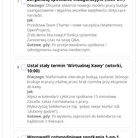
7
.
Dlaczego:
Oficjalne otwarcie nowego modelu pracy buduje
zaangażowanie i wyjaśnia wszelkie wątpliwości dotyczące
narzędzi.
Jak:
Przedstaw Team Charter i nowe narzędzia (Mattermost,
OpenProject).
Zrób demo kluczowych funkcji systemów.
Zarezerwuj czas na sesję Q&A.
Gotowe, gdy:
Po przeprowadzeniu spotkania i
udostępnieniu nagrania nieobecnym.
Ustal stały termin 'Wirtualnej Kawy' (wtorki,
8
.
10:00)
Dlaczego:
Nieformalne interakcje budują zaufanie, którego
brakuje w pracy zdalnej przez brak rozmów przy ekspresie
do kawy.
Jak:
Wpisz w kalendarz cykliczne spotkanie 15-minutowe.
Zasada: zakaz rozmawiania o pracy.
Wykorzystaj lodołamacze (np. 'pokaż swoje biurko' lub
'ulubiony gadżet').
Gotowe, gdy:
Po wysłaniu zaproszeń do kalendarza na
najbliższe 3 miesiące.
Wprowadź cotygodniowe spotkania 1-on-1