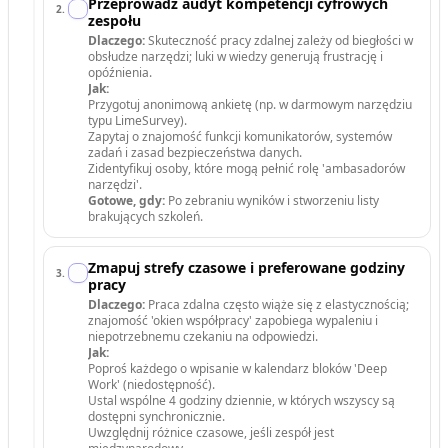
Przeprowadź audyt kompetencji cyfrowych
2
.
zespołu
Dlaczego:
Skuteczność pracy zdalnej zależy od biegłości w
obsłudze narzędzi; luki w wiedzy generują frustrację i
opóźnienia.
Jak:
Przygotuj anonimową ankietę (np. w darmowym narzędziu
typu LimeSurvey).
Zapytaj o znajomość funkcji komunikatorów, systemów
zadań i zasad bezpieczeństwa danych.
Zidentyfikuj osoby, które mogą pełnić rolę 'ambasadorów
narzędzi'.
Gotowe, gdy:
Po zebraniu wyników i stworzeniu listy
brakujących szkoleń.
Zmapuj strefy czasowe i preferowane godziny
3
.
pracy
Dlaczego:
Praca zdalna często wiąże się z elastycznością;
znajomość 'okien współpracy' zapobiega wypaleniu i
niepotrzebnemu czekaniu na odpowiedzi.
Jak:
Poproś każdego o wpisanie w kalendarz bloków 'Deep
Work' (niedostępność).
Ustal wspólne 4 godziny dziennie, w których wszyscy są
dostępni synchronicznie.
Uwzględnij różnice czasowe, jeśli zespół jest