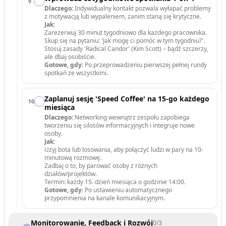
9
.
Dlaczego:
Indywidualny kontakt pozwala wyłapać problemy
z motywacją lub wypaleniem, zanim staną się krytyczne.
Jak:
Zarezerwuj 30 minut tygodniowo dla każdego pracownika.
Skup się na pytaniu: 'Jak mogę ci pomóc w tym tygodniu?'.
Stosuj zasady 'Radical Candor' (Kim Scott) – bądź szczerzy,
ale dbaj osobiście.
Gotowe, gdy:
Po przeprowadzeniu pierwszej pełnej rundy
spotkań ze wszystkimi.
Zaplanuj sesję 'Speed Coffee' na 15-go każdego
10
.
miesiąca
Dlaczego:
Networking wewnątrz zespołu zapobiega
tworzeniu się silosów informacyjnych i integruje nowe
osoby.
Jak:
Użyj bota lub losowania, aby połączyć ludzi w pary na 10-
minutową rozmowę.
Zadbaj o to, by parować osoby z różnych
działów/projektów.
Termin: każdy 15. dzień miesiąca o godzinie 14:00.
Gotowe, gdy:
Po ustawieniu automatycznego
przypomnienia na kanale komunikacyjnym.
Monitorowanie, Feedback i Rozwój
0
/
3