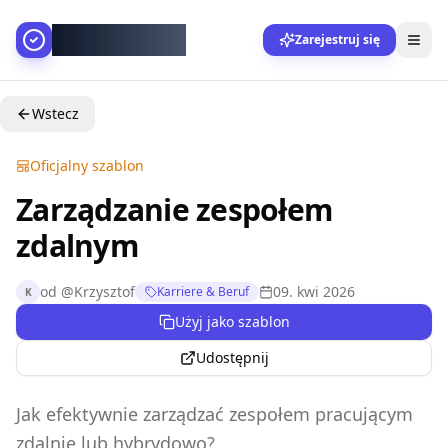
AllesGelingt!
Zarejestruj się
Wstecz
Oficjalny szablon
Zarządzanie zespołem
zdalnym
od
@
Krzysztof
09. kwi 2026
Karriere & Beruf
K
Użyj jako szablon
Udostępnij
Jak efektywnie zarządzać zespołem pracującym
zdalnie lub hybrydowo?