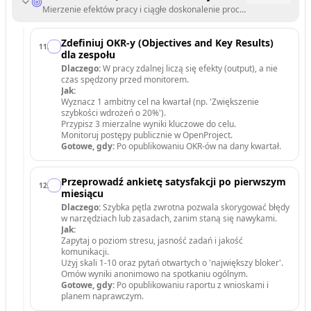
Mierzenie efektów pracy i ciągłe doskonalenie procesów zdalnych.
Zdefiniuj OKR-y (Objectives and Key Results)
11
.
dla zespołu
Dlaczego:
W pracy zdalnej liczą się efekty (output), a nie
czas spędzony przed monitorem.
Jak:
Wyznacz 1 ambitny cel na kwartał (np. 'Zwiększenie
szybkości wdrożeń o 20%').
Przypisz 3 mierzalne wyniki kluczowe do celu.
Monitoruj postępy publicznie w OpenProject.
Gotowe, gdy:
Po opublikowaniu OKR-ów na dany kwartał.
Przeprowadź ankietę satysfakcji po pierwszym
12
.
miesiącu
Dlaczego:
Szybka pętla zwrotna pozwala skorygować błędy
w narzędziach lub zasadach, zanim staną się nawykami.
Jak:
Zapytaj o poziom stresu, jasność zadań i jakość
komunikacji.
Użyj skali 1-10 oraz pytań otwartych o 'największy bloker'.
Omów wyniki anonimowo na spotkaniu ogólnym.
Gotowe, gdy:
Po opublikowaniu raportu z wnioskami i
planem naprawczym.