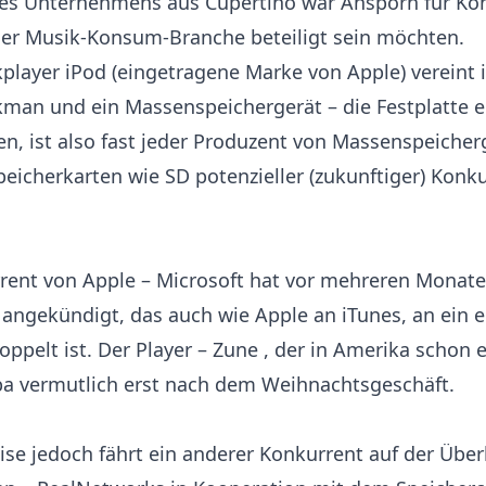
des Unternehmens aus Cupertino war Ansporn für Kon
 der Musik-Konsum-Branche beteiligt sein möchten.
player iPod (eingetragene Marke von Apple) vereint i
man und ein Massenspeichergerät – die Festplatte 
n, ist also fast jeder Produzent von Massenspeicher
peicherkarten wie SD potenzieller (zukunftiger) Konku
rent von Apple – Microsoft hat vor mehreren Monate
angekündigt, das auch wie Apple an iTunes, an ein 
pelt ist. Der Player – Zune , der in Amerika schon er
 vermutlich erst nach dem Weihnachtsgeschäft.
se jedoch fährt ein anderer Konkurrent auf der Übe