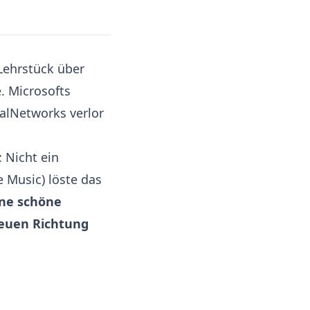
Lehrstück über
. Microsofts
ealNetworks verlor
 Nicht ein
e Music) löste das
ine schöne
neuen Richtung