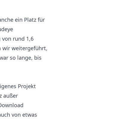
nche ein Platz für
udeye
von rund 1,6
 wir weitergeführt,
war so lange, bis
eigenes Projekt
z außer
 Download
 auch von etwas