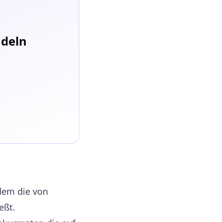
ndeln
 dem die von
eßt.