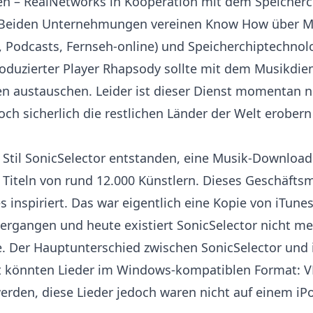
 – RealNetworks in Kooperation mit dem Speicherch
 Beiden Unternehmungen vereinen Know How über Me
e, Podcasts, Fernseh-online) und Speicherchiptechnol
duzierter Player Rhapsody sollte mit dem Musikdie
n austauschen. Leider ist dieser Dienst momentan n
och sicherlich die restlichen Länder der Welt erobern
 Stil SonicSelector entstanden, eine Musik-Download
Titeln von rund 12.000 Künstlern. Dieses Geschäfts
s inspiriert. Das war eigentlich eine Kopie von iTunes
vergangen und heute existiert SonicSelector nicht me
. Der Hauptunterschied zwischen SonicSelector und 
t könnten Lieder im Windows-kompatiblen Format: 
rden, diese Lieder jedoch waren nicht auf einem iPo