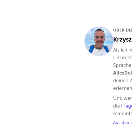
ÜBER DE
Krzysz
Als ich 
Lernmet
Sprache,
AllesGel
deinen Z
erlernen
Und wen
die
Frag
mir einf
Aus dein