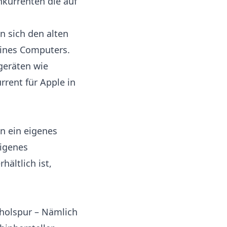
kurrenten die auf
n sich den alten
eines Computers.
geräten wie
rrent für Apple in
n ein eigenes
eigenes
hältlich ist,
rholspur – Nämlich