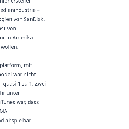
iphersteller –
dienindustrie –
ogien von SanDisk.
nst von
ur in Amerika
 wollen.
platform, mit
model war nicht
, quasi 1 zu 1. Zwei
hr unter
iTunes war, dass
VMA
d abspielbar.