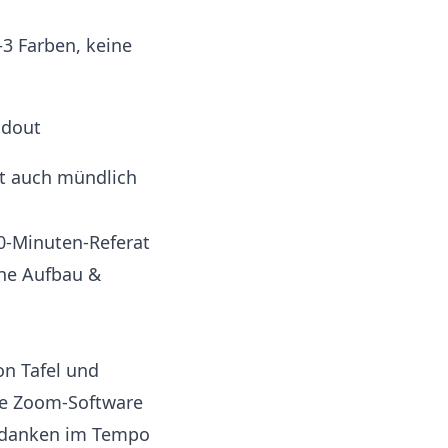
–3 Farben, keine
ndout
ilt auch mündlich
20-Minuten-Referat
ehe
Aufbau &
on Tafel und
die Zoom-Software
 Gedanken im Tempo