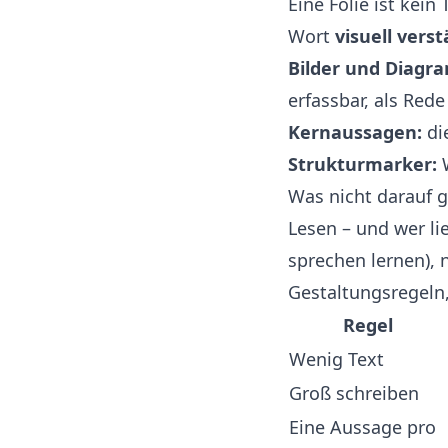
Eine Folie ist kei
Wort
visuell vers
Bilder und Diagr
erfassbar, als Re
Kernaussagen:
die
Strukturmarker:
W
Was nicht darauf g
Lesen – und wer lie
sprechen lernen
),
Gestaltungsregeln
Regel
Wenig Text
Groß schreiben
Eine Aussage pro