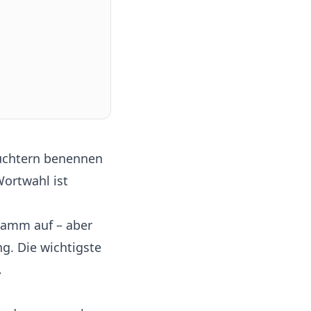
 nüchtern benennen
Wortwahl ist
ramm auf – aber
g. Die wichtigste
.