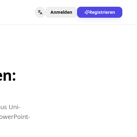
Anmelden
Registrieren
en:
aus Uni-
owerPoint-