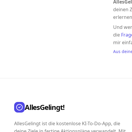
AllesGel
deinen Z
erlernen
Und wen
die
Frag
mir einf
Aus dein
AllesGelingt!
AllesGelingt ist die kostenlose KI-To-Do-App, die
deine Ziele in fertige Aktionspläne verwandelt. Mit