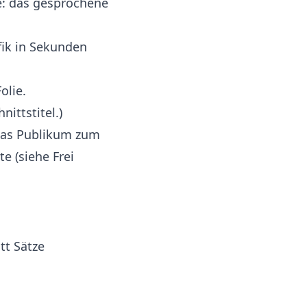
be: das gesprochene
afik in Sekunden
olie.
ittstitel.)
 das Publikum zum
rte (siehe
Frei
tt Sätze