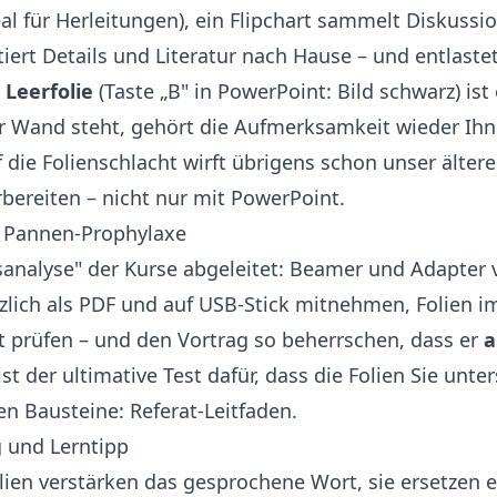
al für Herleitungen), ein Flipchart sammelt Diskussi
iert Details und Literatur nach Hause – und entlastet
e
Leerfolie
(Taste „B" in PowerPoint: Bild schwarz) ist
r Wand steht, gehört die Aufmerksamkeit wieder Ihn
f die Folienschlacht wirft übrigens schon unser ältere
bereiten – nicht nur mit PowerPoint
.
e Pannen-Prophylaxe
sanalyse" der Kurse abgeleitet: Beamer und Adapter 
zlich als PDF und auf USB-Stick mitnehmen, Folien im
t prüfen – und den Vortrag so beherrschen, dass er
a
ist der ultimative Test dafür, dass die Folien Sie unt
ren Bausteine:
Referat-Leitfaden
.
und Lerntipp
ien verstärken das gesprochene Wort, sie ersetzen es