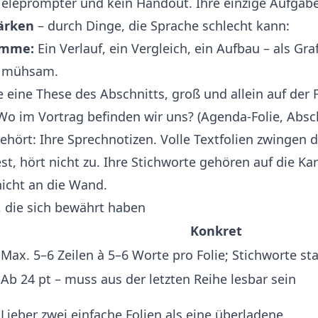
n Teleprompter und kein Handout. Ihre einzige Aufga
tärken
– durch Dinge, die Sprache schlecht kann:
amme:
Ein Verlauf, ein Vergleich, ein Aufbau – als Gr
de mühsam.
 eine These des Abschnitts, groß und allein auf der F
o im Vortrag befinden wir uns? (Agenda-Folie, Abschn
ehört: Ihre Sprechnotizen. Volle Textfolien zwingen
st, hört nicht zu. Ihre Stichworte gehören auf die Ka
 nicht an die Wand.
, die sich bewährt haben
Konkret
Max. 5–6 Zeilen à 5–6 Worte pro Folie; Stichworte sta
Ab 24 pt – muss aus der letzten Reihe lesbar sein
Lieber zwei einfache Folien als eine überladene