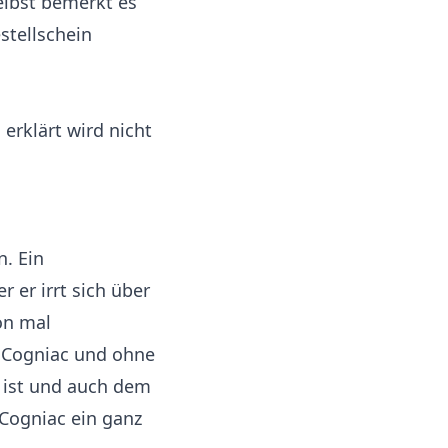
elbst bemerkt es
estellschein
erklärt wird nicht
n. Ein
r er irrt sich über
on mal
t Cogniac und ohne
h ist und auch dem
 Cogniac ein ganz