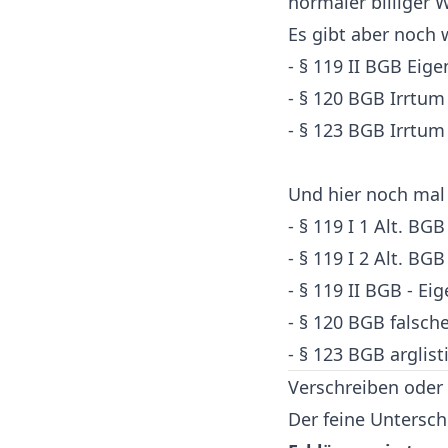
normaler billiger 
Es gibt aber noch 
- § 119 II BGB Eig
- § 120 BGB Irrtum
- § 123 BGB Irrtu
Und hier noch mal
- § 119 I 1 Alt. BGB
- § 119 I 2 Alt. BG
- § 119 II BGB - Ei
- § 120 BGB falsch
- § 123 BGB arglis
Verschreiben oder
Der feine Unterschi