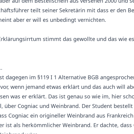
 aber auf dem Bestellschein aus versehen 2000 und s
häftsführer teilt seiner Sekretärin mit dass er den B
int aber er will es unbedingt vernichten.
rklärungsirrtum stimmt das gewollte und das wie es 
.
ist dagegen im §119 I 1 Alternative BGB angesproche
 vor, wenn jemand etwas erklärt und das auch will abe
en was er erklärt. Das ist genau so wie im, hier sch
l, über Cogniac und Weinbrand. Der Student bestell
ass Cogniac ein origineller Weinbrand aus Frankreic
r ist als herkömmlicher Weinbrand. Er dachte, dass