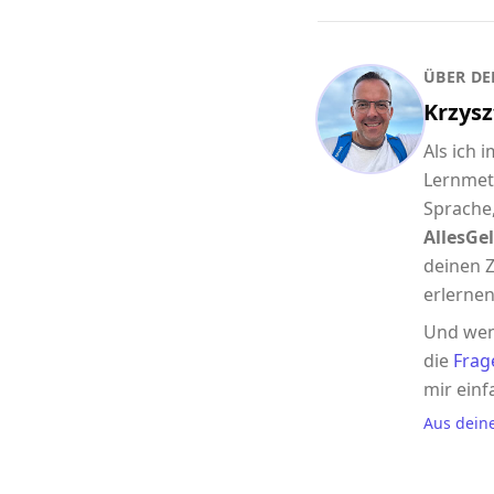
ÜBER DE
Krzysz
Als ich 
Lernmet
Sprache,
AllesGel
deinen Z
erlernen
Und wen
die
Frag
mir einf
Aus dein