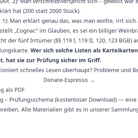
(Alt. 2): Man
verschreibt/verspricht
sich – gewollt war 
lärt hat (200 statt 2000 Stück).
. 1): Man erklärt genau das, was man wollte, irrt sich
tellt „Cognac" im Glauben, es sei ein billiger Weinbr
t der fünf Irrtümer (§§ 119 I, 119 II, 120, 123 BGB) 
lungskarte.
Wer sich solche Listen als Karteikarten
, hat sie zur Prüfung sicher im Griff.
ioniert schnelles Lesen überhaupt? Probleme und 
Donate-Espresso →
g als PDF
ng – Prüfungsschema (kostenloser Download)
— eine 
eiben. Alle Materialien gibt es in unserer
Sammlung 