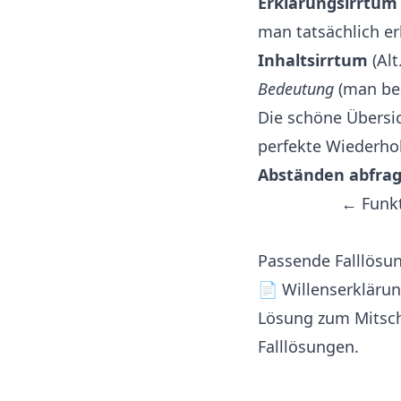
Erklärungsirrtum
man tatsächlich erk
Inhaltsirrtum
(Alt
Bedeutung
(man bes
Die schöne Übersich
perfekte Wiederho
Abständen abfragt
← Funkt
Passende Falllösun
📄
Willenserkläru
Lösung zum Mitschr
Falllösungen
.