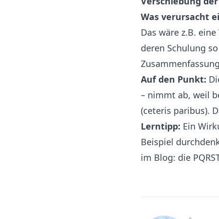
Verschiebung der
Was verursacht e
Das wäre z.B. eine
deren Schulung so 
Zusammenfassung 
Auf den Punkt:
Die
– nimmt ab, weil b
(ceteris paribus).
Lerntipp:
Ein Wirk
Beispiel durchdenk
im Blog:
die PQRS