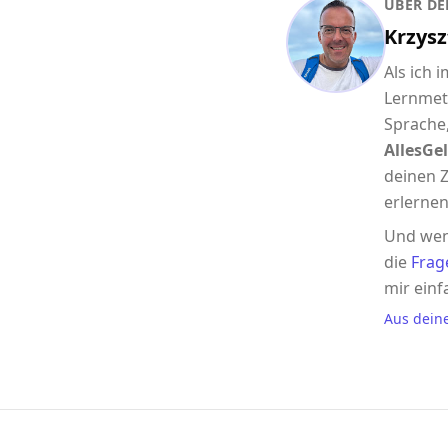
ÜBER DE
Krzysz
Als ich 
Lernmet
Sprache,
AllesGel
deinen Z
erlernen
Und wen
die
Frag
mir einf
Aus dein