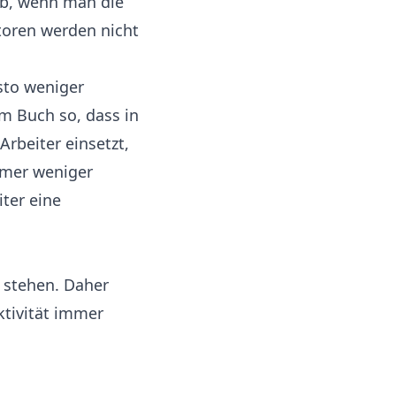
ab, wenn man die
ktoren werden nicht
sto weniger
m Buch so, dass in
Arbeiter einsetzt,
mmer weniger
ter eine
 stehen. Daher
ktivität immer