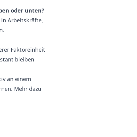
oben oder unten?
in Arbeitskräfte,
n.
erer Faktoreinheit
stant bleiben
tiv an einem
ernen. Mehr dazu