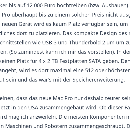
er bis auf 12.000 Euro hochtreiben (bzw. Ausbauen).
 Pro überhaupt bis zu einem solchen Preis nicht au
 neuen Gerät wird es kaum Platz verfügbar sein, um
zliches dort zu platzieren. Das kompakte Design des
Schnittstellen wie USB 3 und Thunderbold 2 um um zu
n. (So zumindest kann ich mir das vorstellen). In 
 keinen Platz für 4 x 2 TB Festplatten SATA geben. De
 angeht, wird es dort maximal eine 512 oder höchste
ut sein und das wär's mit der Speichererweiterung.
nen, dass das neue Mac Pro nur deshalb teurer sein 
 jetzt in den USA zusammengebaut wird. Ob dieser Fa
wird mag ich anzweifeln. Die meisten Komponenten i
n Maschinen und Robotern zusammengeschraubt. Da 