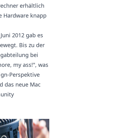
echner erhältlich
die Hardware knapp
 Juni 2012 gab es
ewegt. Bis zu der
ngabteilung bei
ore, my ass!", was
ign-Perspektive
rd das neue Mac
munity