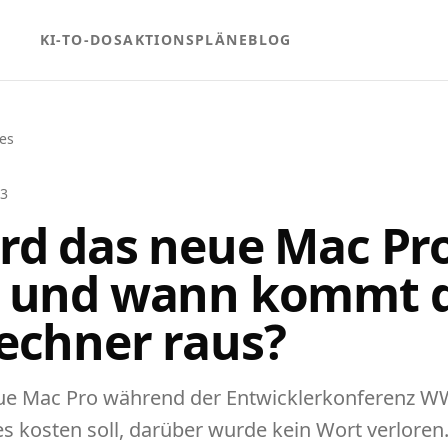
KI-TO-DOS
AKTIONSPLÄNE
BLOG
les
13
rd das neue Mac Pr
 und wann kommt 
echner raus?
eue Mac Pro während der Entwicklerkonferenz 
 es kosten soll, darüber wurde kein Wort verlore